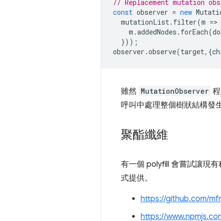
// Replacement mutation obs
const
observer
=
new
Mutati
mutationList
.
filter
(
m
=
>
m
.
addedNodes
.
forEach
(
do
}));
observer
.
observe
(
target
,{
ch
雖然
MutationObserver
程
呼叫中處理整個樹狀結構發
聚酯纖維
有一個 polyfill 會嘗試讓
式提供。
https://github.com/mf
https://www.npmjs.co