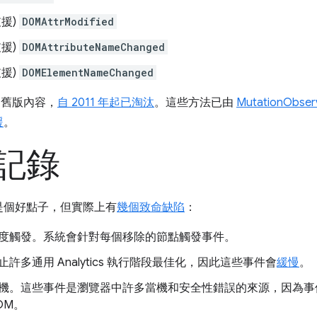
援)
DOMAttrModified
援)
DOMAttributeNameChanged
援)
DOMElementNameChanged
的舊版內容，
自 2011 年起已淘汰
。這些方法已由
MutationObse
援
。
記錄
是個好點子，但實際上有
幾個致命缺陷
：
度觸發。系統會針對每個移除的節點觸發事件。
多通用 Analytics 執行階段最佳化，因此這些事件會
緩慢
。
機。這些事件是瀏覽器中許多當機和安全性錯誤的來源，因為事
OM。