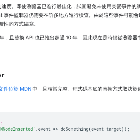
的速度。即使瀏覽器已進行最佳化，試圖避免未使用突變事件的
n Event 事件監聽器仍需要在許多地方進行檢查。由於這些事件可
禦性的方式編寫。
 年，且替換 API 也已推出超過 10 年，因此現在是時候從瀏覽
er
文件位於 MDN
中，且相當完整。程式碼基底的替換方式取決於
:  
MNodeInserted'
,
event
=
>
doSomething
(
event
.
target
));