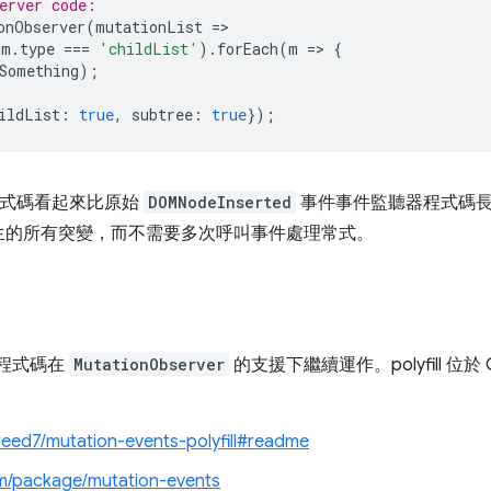
erver code:  
onObserver
(
mutationList
=
>
m
.
type
===
'childList'
).
forEach
(
m
=
>
{
Something
);
ildList
:
true
,
subtree
:
true
});
式碼看起來比原始
DOMNodeInserted
事件事件監聽器程式碼長
生的所有突變，而不需要多次呼叫事件處理常式。
現有程式碼在
MutationObserver
的支援下繼續運作。polyfill 位於 
reed7/mutation-events-polyfill#readme
m/package/mutation-events