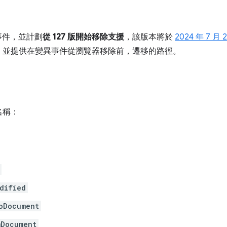
變事件，並計劃
從 127 版開始移除支援
，該版本將於
2024 年 7 月 
，並提供在變異事件從瀏覽器移除前，遷移的路徑。
名稱：
dified
oDocument
mDocument