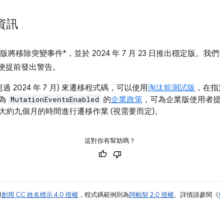
資訊
27 版將移除突變事件*，並於 2024 年 7 月 23 日推出穩定版。我們
以便提前發出警告。
過 2024 年 7 月) 來遷移程式碼，可以使用
淘汰前測試版
，在指
名為
MutationEventsEnabled
的
企業政策
，可為企業版使用者
大約九個月的時間進行遷移作業 (視需要而定)。
這對你有幫助嗎？
用
創用 CC 姓名標示 4.0 授權
，程式碼範例則為
阿帕契 2.0 授權
。詳情請參閱《