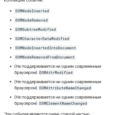
коллекции событий:
DOMNodeInserted
DOMNodeRemoved
DOMSubtreeModified
DOMCharacterDataModified
DOMNodeInsertedIntoDocument
DOMNodeRemovedFromDocument
(Не поддерживается ни одним современным
браузером)
DOMAttrModified
(Не поддерживается ни одним современным
браузером)
DOMAttributeNameChanged
(Не поддерживается ни одним современным
браузером)
DOMElementNameChanged
Эти события являются очень старой частью