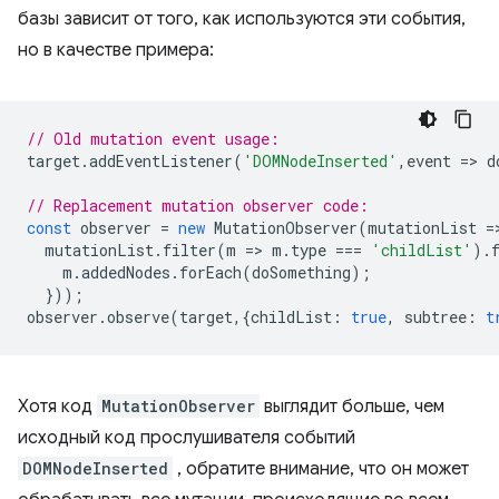
базы зависит от того, как используются эти события,
но в качестве примера:
// Old mutation event usage:  
target
.
addEventListener
(
'DOMNodeInserted'
,
event
=
>
d
// Replacement mutation observer code:  
const
observer
=
new
MutationObserver
(
mutationList
=
mutationList
.
filter
(
m
=
>
m
.
type
===
'childList'
).
m
.
addedNodes
.
forEach
(
doSomething
);
}));
observer
.
observe
(
target
,{
childList
:
true
,
subtree
:
t
Хотя код
MutationObserver
выглядит больше, чем
исходный код прослушивателя событий
DOMNodeInserted
, обратите внимание, что он может