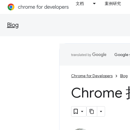
文档
案例研究
Blog
Goog
Chrome for Developers
Blog
Chrome