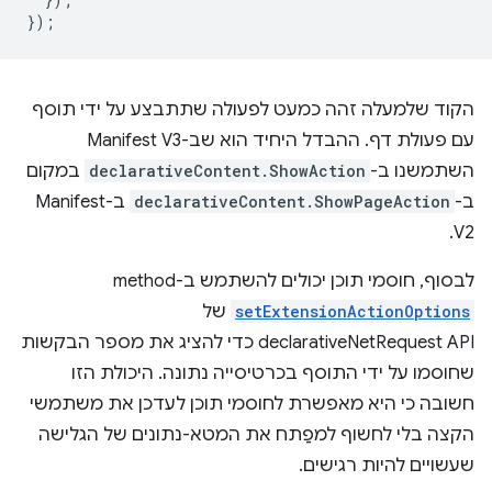
});
הקוד שלמעלה זהה כמעט לפעולה שתתבצע על ידי תוסף
עם פעולת דף. ההבדל היחיד הוא שב-Manifest V3
השתמשנו ב-
declarativeContent.ShowAction
במקום
ב-
declarativeContent.ShowPageAction
ב-Manifest
V2.
לבסוף, חוסמי תוכן יכולים להשתמש ב-method‏
setExtensionActionOptions
של
declarativeNetRequest API כדי להציג את מספר הבקשות
שחוסמו על ידי התוסף בכרטיסייה נתונה. היכולת הזו
חשובה כי היא מאפשרת לחוסמי תוכן לעדכן את משתמשי
הקצה בלי לחשוף למפַתח את המטא-נתונים של הגלישה
שעשויים להיות רגישים.