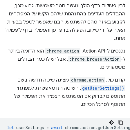
לבין פעולות בדף הולך ונעשה חסר משמעות. גרוע מכך,
ההבדלים העדינים בהתנהגות שלהם הקשו על המפתחים
לקבוע באיזה מהם להשתמש. הבנו שאפשר לטפל בבעיות
האלה על ידי שילוב הפעולה בדפדפן והפעולה בדף ל'פעולה'
אחת.
נכנסים ל-Action API. ‏
chrome.action
הוא הדומה ביותר
ל-
chrome.browserAction
, אבל יש לו כמה הבדלים
משמעותיים.
קודם כול,
chrome.action
מציגה שיטה חדשה בשם
getUserSettings()
. השיטה הזו מאפשרת למפתחי
התוספים לבדוק אם המשתמש הצמיד את הפעולה של
התוסף לסרגל הכלים.
let
userSettings
=
await
chrome
.
action
.
getUserSettin