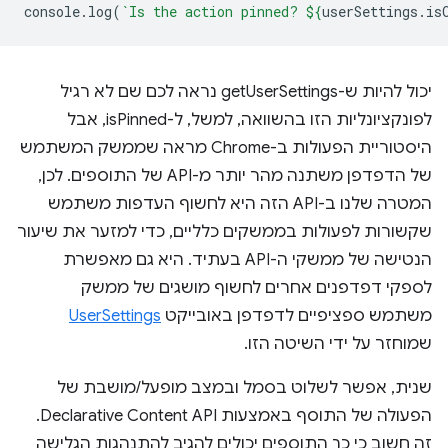
console
.
log
(
`Is the action pinned? 
${
userSettings
.
is
יכול להיות ש-getUserSettings נראה לכם שם לא רגיל
לפונקציונליות הזו בהשוואה, למשל, ל-isPinned, אבל
היסטוריית הפעולות ב-Chrome מראה שממשק המשתמש
של הדפדפן משתנה מהר יותר מ-API של התוספים. לכן,
המטרה שלנו ב-API הזה היא לחשוף העדפות משתמש
שקשורות לפעולות בממשקים כלליים, כדי למזער את שיעור
הנטישה של ממשקי ה-API בעתיד. היא גם מאפשרת
לספקי דפדפנים אחרים לחשוף מושגים של ממשק
משתמש ספציפיים לדפדפן באובייקט
UserSettings
שמוחזר על ידי השיטה הזו.
שנית, אפשר לשלוט בסמל ובמצב מופעל/מושבת של
הפעולה של התוסף באמצעות Declarative Content API.
זה חשוב כי כך התוספים יכולים להגיב להתנהגות הגלישה