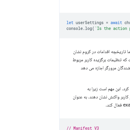
let
userSettings
=
await
ch
console
.
log
(
`Is the action 
ین عملکرد به نظر برسد، اما تاریخچه اقدامات در کروم نشان
ر سریع‌تر از APIهای افزونه تغییر می‌کند. به این ترتیب، هدف ما از این API این است که تنظیمات برگزیده کاربر مربوط
ان دهیم. همچنین به سایر فروشندگان مرورگر اجازه می دهد
 توان با استفاده از API محتوای اعلامی کنترل کرد. این مهم است زیرا به
ازدید می‌کنند، به رفتار مرور کاربر واکنش نشان دهند. به عنوان
// Manifest V3