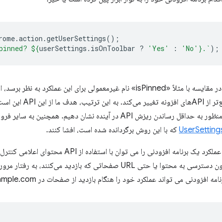
rome
.
action
.
getUserSettings
();
pinned? 
${
userSettings
.
isOnToolbar
?
'Yes'
:
'No'
}
.`
);
«getUserSettings» ممکن است در مقایسه با مثلاً «isPinned» نام غیرمعمولی برای ا
می‌دهد که رابط کاربری مرورگ
به عملکرد را در رابط‌های عمومی به منظور به حداقل رساندن ریزش API در آینده نش
UserSetting
که با این روش برگردانده شده است، افشا کنند.
دوم، نماد و وضعیت فعال/غیرفعال عملکرد یک برنامه افزودنی را می
برنامه‌های افزودنی اجازه می‌دهد بدون دسترسی به محتوا یا حتی URL صفحاتی که ب
زودنی می تواند عملکرد خود را هنگام بازدید از صفحات در example.com فعال کند.