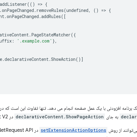
addListener
(()
=
>
{
.
onPageChanged
.
removeRules
(
undefined
,
()
=
>
{
nt
.
onPageChanged
.
addRules
([
ativeContent
.
PageStateMatcher
({
uffix
:
'.example.com'
},
e
.
declarativeContent
.
ShowAction
()]
نامه افزودنی با یک عمل صفحه انجام می دهد. تنها تفاوت این است که در Manifest V3 ما از
declar
به جای
declarativeContent.ShowPageAction
در Manifest V2 استفاده کردیم.
ی‌توانند از روش
setExtensionActionOptions