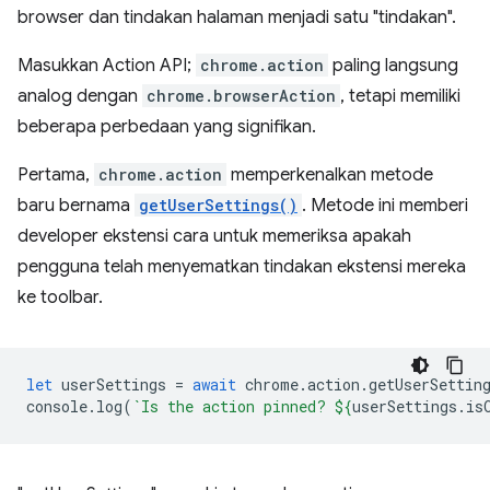
browser dan tindakan halaman menjadi satu "tindakan".
Masukkan Action API;
chrome.action
paling langsung
analog dengan
chrome.browserAction
, tetapi memiliki
beberapa perbedaan yang signifikan.
Pertama,
chrome.action
memperkenalkan metode
baru bernama
getUserSettings()
. Metode ini memberi
developer ekstensi cara untuk memeriksa apakah
pengguna telah menyematkan tindakan ekstensi mereka
ke toolbar.
let
userSettings
=
await
chrome
.
action
.
getUserSettin
console
.
log
(
`Is the action pinned? 
${
userSettings
.
is