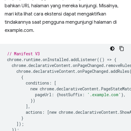
bahkan URL halaman yang mereka kunjungi. Misalnya,
mari kita lihat cara ekstensi dapat mengaktifkan
tindakannya saat pengguna mengunjungi halaman di
example.com.
// Manifest V3
chrome
.
runtime
.
onInstalled
.
addListener
(()
=
>
{
chrome
.
declarativeContent
.
onPageChanged
.
removeRule
chrome
.
declarativeContent
.
onPageChanged
.
addRules
{
conditions
:
[
new
chrome
.
declarativeContent
.
PageStateMat
pageUrl
:
{
hostSuffix
:
'.example.com'
},
})
],
actions
:
[
new
chrome
.
declarativeContent
.
Show
}
]);
});