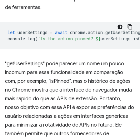
de ferramentas.
let
userSettings
=
await
chrome
.
action
.
getUserSettin
console
.
log
(
`Is the action pinned? 
${
userSettings
.
is
"getUserSettings" pode parecer um nome um pouco
incomum para essa funcionalidade em comparação
com, por exemplo, "isPinned", mas o histórico de ações
no Chrome mostra que a interface do navegador muda
mais rápido do que as APIs de extensão. Portanto,
nosso objetivo com essa API é expor as preferências do
usuário relacionadas a ações em interfaces genéricas
para minimizar a rotatividade de APIs no futuro. Ele
também permite que outros fornecedores de