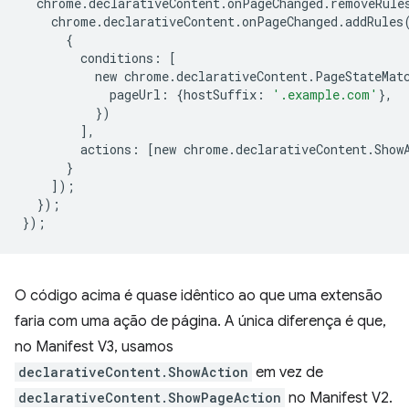
chrome
.
declarativeContent
.
onPageChanged
.
removeRule
chrome
.
declarativeContent
.
onPageChanged
.
addRules
{
conditions
:
[
new
chrome
.
declarativeContent
.
PageStateMat
pageUrl
:
{
hostSuffix
:
'.example.com'
},
})
],
actions
:
[
new
chrome
.
declarativeContent
.
Show
}
]);
});
});
O código acima é quase idêntico ao que uma extensão
faria com uma ação de página. A única diferença é que,
no Manifest V3, usamos
declarativeContent.ShowAction
em vez de
declarativeContent.ShowPageAction
no Manifest V2.