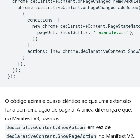
chrome
.
declarativeContent
.
onPageChanged
.
removeRule
chrome
.
declarativeContent
.
onPageChanged
.
addRules
{
conditions
:
[
new
chrome
.
declarativeContent
.
PageStateMat
pageUrl
:
{
hostSuffix
:
'.example.com'
},
})
],
actions
:
[
new
chrome
.
declarativeContent
.
Show
}
]);
});
});
O código acima é quase idêntico ao que uma extensão
faria com uma ação de página. A única diferença é que,
no Manifest V3, usamos
declarativeContent.ShowAction
em vez de
declarativeContent.ShowPageAction
no Manifest V2.