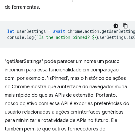
de ferramentas.
let
userSettings
=
await
chrome
.
action
.
getUserSettin
console
.
log
(
`Is the action pinned? 
${
userSettings
.
is
"getUserSettings" pode parecer um nome um pouco
incomum para essa funcionalidade em comparação
com, por exemplo, "isPinned", mas o histórico de ações
no Chrome mostra que a interface do navegador muda
mais rápido do que as APIs de extensão. Portanto,
nosso objetivo com essa API é expor as preferências do
usuário relacionadas a ações em interfaces genéricas
para minimizar a rotatividade de APIs no futuro. Ele
também permite que outros fornecedores de