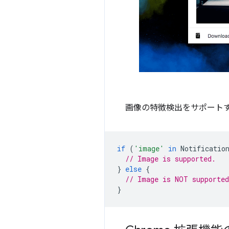
画像の特徴検出をサポート
if
(
'image'
in
Notificatio
// Image is supported.
}
else
{
// Image is NOT supported
}