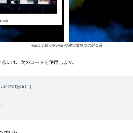
macOS 版 Chrome の通知画像の以前と後
するには、次のコードを使用します。
n
.
prototype
)
{
.