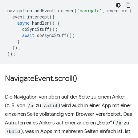
navigation
.
addEventListener
(
"navigate"
,
event
=
>
{
event
.
intercept
({
async
handler
()
{
doSyncStuff
();
await
doAsyncStuff
();
}
});
});
Navigate
Event
.
scroll(
)
Die Navigation von oben auf der Seite zu einem Anker
(z. B. von
/a
zu
/a#id
) wird auch in einer App mit einer
einzelnen Seite vollständig vom Browser verarbeitet. Das
Aufrufen eines Ankers auf einer anderen „Seite“ (
/a
zu
/b#id
), was in Apps mit mehreren Seiten einfach ist, ist