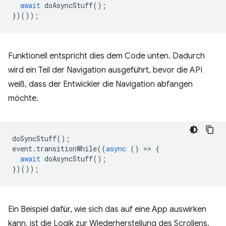
await
doAsyncStuff
();
})());
Funktionell entspricht dies dem Code unten. Dadurch
wird ein Teil der Navigation ausgeführt, bevor die API
weiß, dass der Entwickler die Navigation abfangen
möchte.
doSyncStuff
();
event
.
transitionWhile
((
async
()
=
>
{
await
doAsyncStuff
();
})());
Ein Beispiel dafür, wie sich das auf eine App auswirken
kann, ist die Logik zur Wiederherstellung des Scrollens,