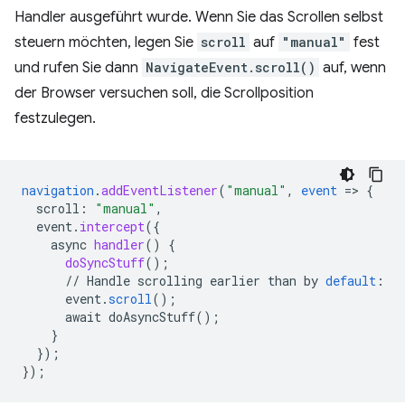
Handler ausgeführt wurde. Wenn Sie das Scrollen selbst
steuern möchten, legen Sie
scroll
auf
"manual"
fest
und rufen Sie dann
NavigateEvent.scroll()
auf, wenn
der Browser versuchen soll, die Scrollposition
festzulegen.
navigation
.
addEventListener
(
"manual"
,
event
=
>
{
scroll
:
"manual"
,
event
.
intercept
(
{
async
handler
()
{
doSyncStuff
()
;
//
Handle
scrolling
earlier
than
by
default
:
event
.
scroll
(
);
await
doAsyncStuff()
;
}
}
);
}
);