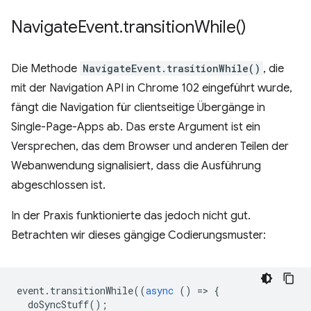
Navigate
Event
.
transition
While(
)
Die Methode
NavigateEvent.trasitionWhile()
, die
mit der Navigation API in Chrome 102 eingeführt wurde,
fängt die Navigation für clientseitige Übergänge in
Single-Page-Apps ab. Das erste Argument ist ein
Versprechen, das dem Browser und anderen Teilen der
Webanwendung signalisiert, dass die Ausführung
abgeschlossen ist.
In der Praxis funktionierte das jedoch nicht gut.
Betrachten wir dieses gängige Codierungsmuster:
event
.
transitionWhile
((
async
()
=
>
{
doSyncStuff
();