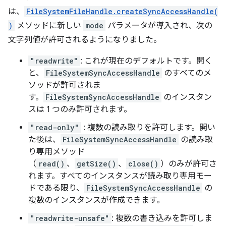
は、
FileSystemFileHandle.createSyncAccessHandle(
)
メソッドに新しい
mode
パラメータが導入され、次の
文字列値が許可されるようになりました。
"readwrite"
: これが現在のデフォルトです。開く
と、
FileSystemSyncAccessHandle
のすべてのメ
ソッドが許可されま
す。
FileSystemSyncAccessHandle
のインスタン
スは 1 つのみ許可されます。
"read-only"
: 複数の読み取りを許可します。開い
た後は、
FileSystemSyncAccessHandle
の読み取
り専用メソッド
（
read()
、
getSize()
、
close()
）のみが許可さ
れます。すべてのインスタンスが読み取り専用モー
ドである限り、
FileSystemSyncAccessHandle
の
複数のインスタンスが作成できます。
"readwrite-unsafe"
: 複数の書き込みを許可しま