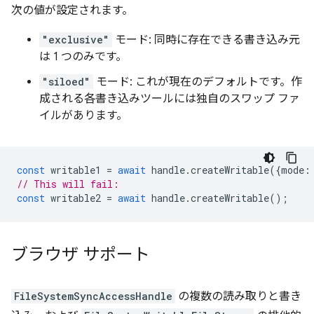
次の値が設定されます。
"exclusive"
モード: 同時に存在できる書き込み元
は 1 つのみです。
"siloed"
モード: これが現在のデフォルトです。作
成される各書き込みツールには独自のスワップ ファ
イルがあります。
const
writable1
=
await
handle
.
createWritable
({
mode
:
// This will fail:
const
writable2
=
await
handle
.
createWritable
();
ブラウザ サポート
FileSystemSyncAccessHandle
の複数の読み取りと書き