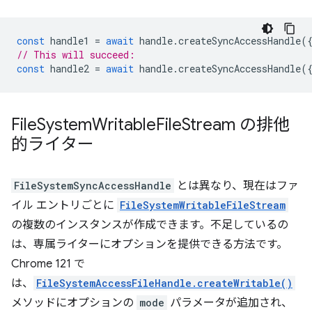
const
handle1
=
await
handle
.
createSyncAccessHandle
(
// This will succeed:
const
handle2
=
await
handle
.
createSyncAccessHandle
(
File
System
Writable
File
Stream の排他
的ライター
FileSystemSyncAccessHandle
とは異なり、現在はファ
イル エントリごとに
FileSystemWritableFileStream
の複数のインスタンスが作成できます。不足しているの
は、専属ライターにオプションを提供できる方法です。
Chrome 121 で
は、
FileSystemAccessFileHandle.createWritable()
メソッドにオプションの
mode
パラメータが追加され、