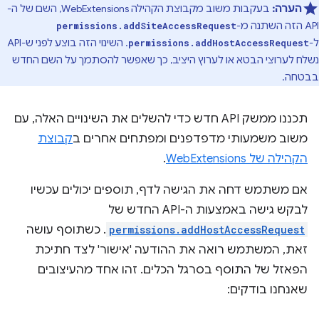
הערה:
בעקבות משוב מקבוצת הקהילה WebExtensions, השם של ה-
API הזה השתנה מ-
permissions.addSiteAccessRequest
ל-
. השינוי הזה בוצע לפני ש-API
permissions.addHostAccessRequest
נשלח לערוצי הבטא או לערוץ היציב, כך שאפשר להסתמך על השם החדש
בבטחה.
תכננו ממשק API חדש כדי להשלים את השינויים האלה, עם
משוב משמעותי מדפדפנים ומפתחים אחרים ב
קבוצת
הקהילה של WebExtensions
.
אם משתמש דחה את הגישה לדף, תוספים יכולים עכשיו
לבקש גישה באמצעות ה-API החדש של
permissions.addHostAccessRequest
. כשתוסף עושה
זאת, המשתמש רואה את ההודעה 'אישור' לצד חתיכת
הפאזל של התוסף בסרגל הכלים. זהו אחד מהעיצובים
שאנחנו בודקים: