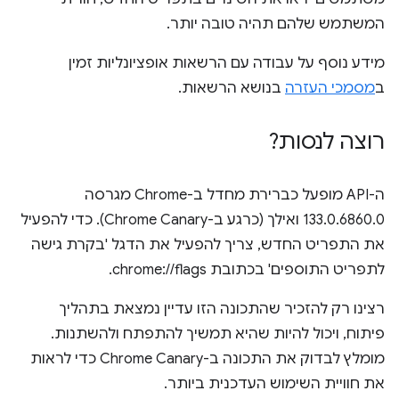
המשתמש שלהם תהיה טובה יותר.
מידע נוסף על עבודה עם הרשאות אופציונליות זמין
ב
מסמכי העזרה
בנושא הרשאות.
רוצה לנסות?
ה-API מופעל כברירת מחדל ב-Chrome מגרסה
133.0.6860.0 ואילך (כרגע ב-Chrome Canary). כדי להפעיל
את התפריט החדש, צריך להפעיל את הדגל 'בקרת גישה
לתפריט התוספים' בכתובת chrome://flags.
רצינו רק להזכיר שהתכונה הזו עדיין נמצאת בתהליך
פיתוח, ויכול להיות שהיא תמשיך להתפתח ולהשתנות.
מומלץ לבדוק את התכונה ב-Chrome Canary כדי לראות
את חוויית השימוש העדכנית ביותר.