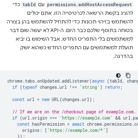
permissions.addHostAccessRequest
עם
tabId
כדי
להציג בקשת הרשאה לכרטיסייה הזו. אתם יכולים
להשתמש בזיהוי תכונות כדי להתחיל להשתמש בהן בצורה
בטוחה בתוסף שלכם כבר היום. ה-API לא יעשה שום דבר
למשתמשים בלי התפריט החדש, אבל השימוש בו יביא
תועלת למשתמשים עם התפריט החדש כשהוא יושק
בהדרגה.
chrome
.
tabs
.
onUpdated
.
addListener
(
async
(
tabId
,
chan
if
(
typeof
changes
.
url
!==
'string'
)
return
;
const
url
=
new
URL
(
changes
.
url
);
// If we are on the /checkout page of example.com.
if
(
url
.
origin
===
'https://example.com'
 && 
url
.
p
const
hasPermission
=
await
chrome
.
permissions
.
c
origins
:
[
'https://example.com/*'
]
});