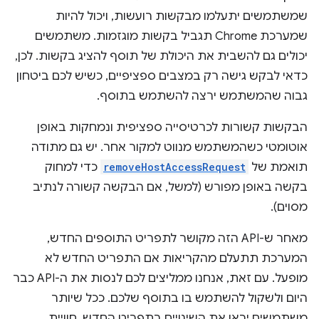
שמשתמשים יתעלמו מבקשות רועשות, ויכול להיות
שמערכת Chrome תגביל בקשות מוגזמות. משתמשים
יכולים גם להשבית את היכולת של תוסף להציג בקשות. לכן,
כדאי לבקש גישה רק במצבים ספציפיים, כשיש לכם ביטחון
גבוה שהמשתמש ירצה להשתמש בתוסף.
הבקשות קשורות לכרטיסייה ספציפית ונמחקות באופן
אוטומטי כשהמשתמש מנווט למקור אחר. יש גם מתודה
תואמת של
removeHostAccessRequest
כדי למחוק
בקשה באופן מפורש (למשל, אם הבקשה קשורה לנתיב
מסוים).
מאחר ש-API הזה מקושר לתפריט התוספים החדש,
המערכת תתעלם מהקריאות אם התפריט החדש לא
מופעל. עם זאת, אנחנו ממליצים לכם לנסות את ה-API כבר
היום ולשקול להשתמש בו בתוסף שלכם. ככל שיותר
משתמשים יראו את השינויים בתפריט החדש, חוויית