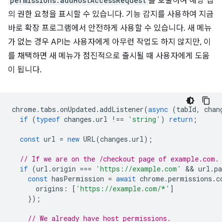
permissions.addHostAccessRequest
를 호출하여 해당 탭
의 권한 요청을 표시할 수 있습니다. 기능 감지를 사용하여 지금
바로 확장 프로그램에서 안전하게 사용할 수 있습니다. 새 메뉴
가 없는 경우 API는 사용자에게 아무런 작업도 하지 않지만, 이
를 채택하면 새 메뉴가 점진적으로 출시될 때 사용자에게 도움
이 됩니다.
chrome
.
tabs
.
onUpdated
.
addListener
(
async
(
tabId
,
chan
if
(
typeof
changes
.
url
!==
'string'
)
return
;
const
url
=
new
URL
(
changes
.
url
);
// If we are on the /checkout page of example.com.
if
(
url
.
origin
===
'https://example.com'
 && 
url
.
p
const
hasPermission
=
await
chrome
.
permissions
.
c
origins
:
[
'https://example.com/*'
]
});
// We already have host permissions.