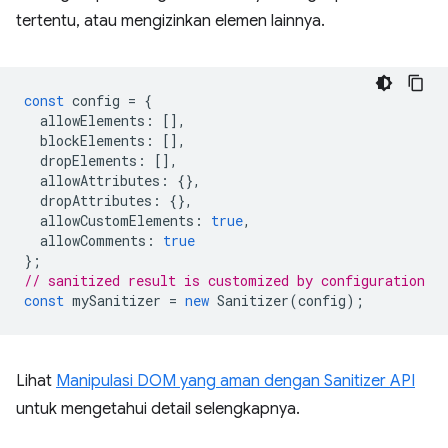
tertentu, atau mengizinkan elemen lainnya.
const
config
=
{
allowElements
:
[],
blockElements
:
[],
dropElements
:
[],
allowAttributes
:
{},
dropAttributes
:
{},
allowCustomElements
:
true
,
allowComments
:
true
};
// sanitized result is customized by configuration
const
mySanitizer
=
new
Sanitizer
(
config
);
Lihat
Manipulasi DOM yang aman dengan Sanitizer API
untuk mengetahui detail selengkapnya.