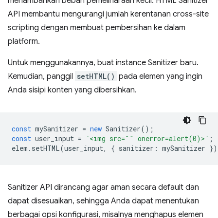
menambahkan beban pemeliharaan kecil. HTML Sanitizer
API membantu mengurangi jumlah kerentanan cross-site
scripting dengan membuat pembersihan ke dalam
platform.
Untuk menggunakannya, buat instance Sanitizer baru.
Kemudian, panggil
setHTML()
pada elemen yang ingin
Anda sisipi konten yang dibersihkan.
const
mySanitizer
=
new
Sanitizer
();
const
user_input
=
`<img src="" onerror=alert(0)>`
;
elem
.
setHTML
(
user_input
,
{
sanitizer
:
mySanitizer
})
Sanitizer API dirancang agar aman secara default dan
dapat disesuaikan, sehingga Anda dapat menentukan
berbagai opsi konfigurasi, misalnya menghapus elemen