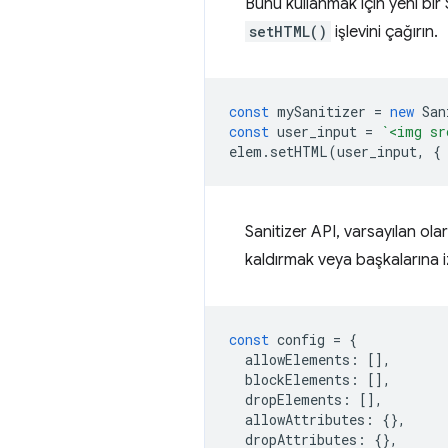
Bunu kullanmak için yeni bir
setHTML()
işlevini çağırın.
const
mySanitizer
=
new
San
const
user_input
=
`<img sr
elem
.
setHTML
(
user_input
,
{
Sanitizer API, varsayılan olar
kaldırmak veya başkalarına iz
const
config
=
{
allowElements
:
[],
blockElements
:
[],
dropElements
:
[],
allowAttributes
:
{},
dropAttributes
:
{},