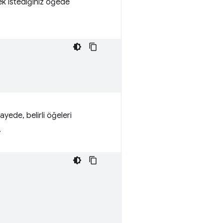
ek istediğiniz öğede
ayede, belirli öğeleri
.