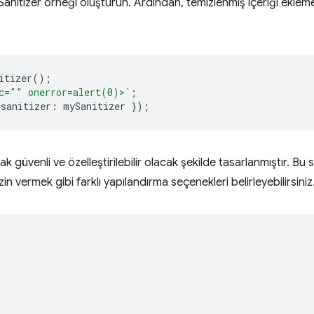
 Sanitizer örneği oluşturun. Ardından, temizlenmiş içeriği eklem
itizer
();
c="" onerror=alert(0)>`
;
sanitizer
:
mySanitizer
});
ak güvenli ve özelleştirilebilir olacak şekilde tasarlanmıştır. Bu s
in vermek gibi farklı yapılandırma seçenekleri belirleyebilirsiniz