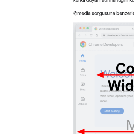
kendi duyarlı stil mantığını kul
@media sorgusuna benzerler 