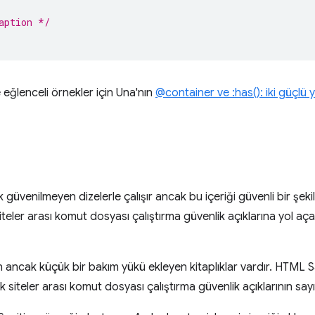
aption */
e eğlenceli örnekler için Una'nın
@container ve :has(): iki güçlü y
üvenilmeyen dizelerle çalışır ancak bu içeriği güvenli bir şekil
teler arası komut dosyası çalıştırma güvenlik açıklarına yol aça
n ancak küçük bir bakım yükü ekleyen kitaplıklar vardır. HTML S
k siteler arası komut dosyası çalıştırma güvenlik açıklarının say