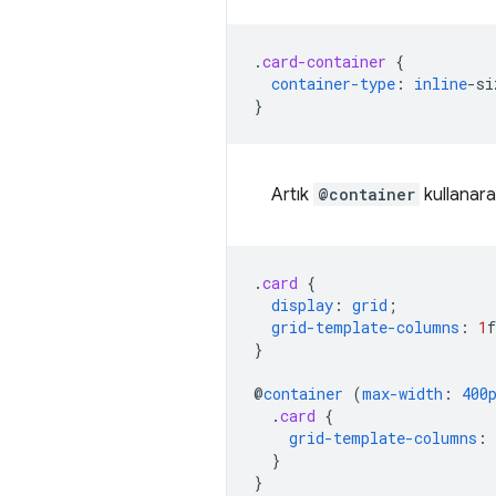
.
card-container
{
container-type
:
inline
-
si
}
Artık
@container
kullanarak
.
card
{
display
:
grid
;
grid-template-columns
:
1
f
}
@
container
(
max-width
:
400
.
card
{
grid-template-columns
:
}
}