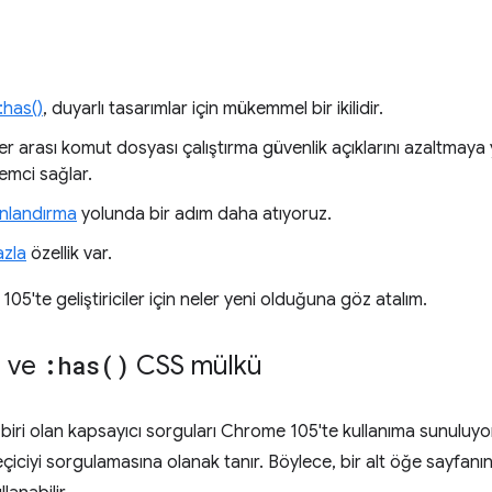
:has()
, duyarlı tasarımlar için mükemmel bir ikilidir.
eler arası komut dosyası çalıştırma güvenlik açıklarını azaltmaya
lemci sağlar.
nlandırma
yolunda bir adım daha atıyoruz.
azla
özellik var.
105'te geliştiriciler için neler yeni olduğuna göz atalım.
ı ve
:
has(
)
CSS mülkü
biri olan kapsayıcı sorguları Chrome 105'te kullanıma sunuluyor. 
ğe seçiciyi sorgulamasına olanak tanır. Böylece, bir alt öğe sayfan