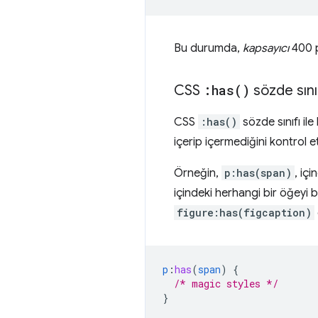
Bu durumda,
kapsayıcı
400 p
CSS
:
has(
)
sözde sını
CSS
:has()
sözde sınıfı ile
içerip içermediğini kontrol e
Örneğin,
p:has(span)
, iç
içindeki herhangi bir öğeyi bi
figure:has(figcaption)
p
:
has
(
span
)
{
/* magic styles */
}