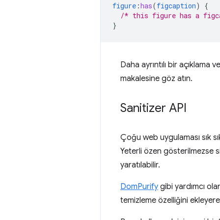
figure
:
has
(
figcaption
)
{
/* this figure has a figc
}
Daha ayrıntılı bir açıklama v
makalesine göz atın.
Sanitizer API
Çoğu web uygulaması sık sık g
Yeterli özen gösterilmezse si
yaratılabilir.
DomPurify
gibi yardımcı ola
temizleme özelliğini ekleyere