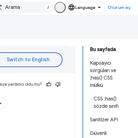
/
Oturum aç
Bu sayfada
Kapsayıcı
sorguları ve
:has() CSS
size yardımcı oldu mu?
mülkü
CSS :has()
sözde sınıfı
Sanitizer API
Güvenli