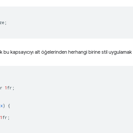
ze
;
 bu kapsayıcıyı alt öğelerinden herhangi birine stil uygulamak iç
r
1
fr
;
px
)
{
1
fr
;