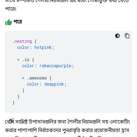
সাথে সম্পর্কিত শৈলীর নিয়মগুলি এর মধ্যে গোষ্ঠীভুক্ত করা যেতে
পারে।
পরে
.
nesting
{
color
:
hotpink
;
>
.is
{
color
:
rebeccapurple
;
>
.awesome
{
color
:
deeppink
;
}
}
}
নেস্টিং সংশ্লিষ্ট উপাদানগুলির জন্য শৈলীর নিয়মগুলি সহ-লোকেটিং
করার পাশাপাশি নির্বাচকদের পুনরাবৃত্তি করার প্রয়োজনীয়তা হ্রাস