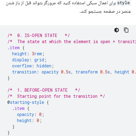
style
برای اعمال سبکی استفاده کنید که مرورگر بتواند قبل از باز شدن
عنصر در صفحه جستجو کند.
/*  0. IS-OPEN STATE   */
/*  The state at which the element is open + transit
.
item
{
height
:
3
rem
;
display
:
grid
;
overflow
:
hidden
;
transition
:
opacity
0.5
s
,
transform
0.5
s
,
height
0
}
/*  1. BEFORE-OPEN STATE   */
/*  Starting point for the transition */
@
starting-style
{
.
item
{
opacity
:
0
;
height
:
0
;
}
}