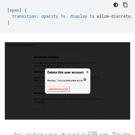
[
open
]
{
transition
:
opacity
1
s
,
display
1
s
allow-discrete
,
}
چهار ویژگی جدید CSS برای انیمیشن‌های ورود و خروج روان را
برای