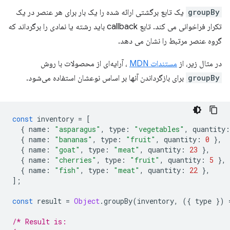
groupBy
یک تابع برگشتی ارائه شده را یک بار برای هر عنصر در یک
تکرار فراخوانی می کند. تابع callback باید رشته یا نمادی را برگرداند که
گروه عنصر مرتبط را نشان می دهد.
در مثال زیر، از
مستندات MDN
، آرایه‌ای از محصولات با روش
groupBy
برای بازگرداندن آنها بر اساس نوعشان استفاده می‌شود.
const
inventory
=
[
{
name
:
"asparagus"
,
type
:
"vegetables"
,
quantity
:
{
name
:
"bananas"
,
type
:
"fruit"
,
quantity
:
0
},
{
name
:
"goat"
,
type
:
"meat"
,
quantity
:
23
},
{
name
:
"cherries"
,
type
:
"fruit"
,
quantity
:
5
},
{
name
:
"fish"
,
type
:
"meat"
,
quantity
:
22
},
];
const
result
=
Object
.
groupBy
(
inventory
,
({
type
})
/* Result is: