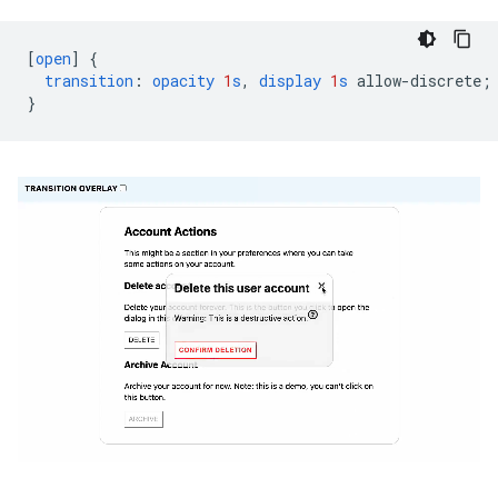
[
open
]
{
transition
:
opacity
1
s
,
display
1
s
allow-discrete
;
}