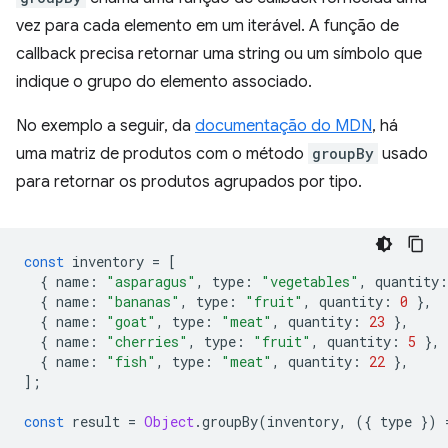
vez para cada elemento em um iterável. A função de
callback precisa retornar uma string ou um símbolo que
indique o grupo do elemento associado.
No exemplo a seguir, da
documentação do MDN
, há
uma matriz de produtos com o método
groupBy
usado
para retornar os produtos agrupados por tipo.
const
inventory
=
[
{
name
:
"asparagus"
,
type
:
"vegetables"
,
quantity
:
{
name
:
"bananas"
,
type
:
"fruit"
,
quantity
:
0
},
{
name
:
"goat"
,
type
:
"meat"
,
quantity
:
23
},
{
name
:
"cherries"
,
type
:
"fruit"
,
quantity
:
5
},
{
name
:
"fish"
,
type
:
"meat"
,
quantity
:
22
},
];
const
result
=
Object
.
groupBy
(
inventory
,
({
type
})