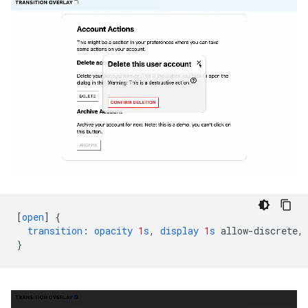
[
open
]
{
transition
:
opacity
1
s
,
display
1
s
allow-discrete
,
}