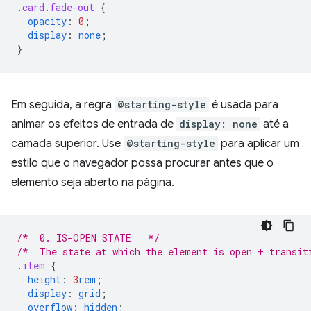
.
card
.
fade-out
{
opacity
:
0
;
display
:
none
;
}
Em seguida, a regra
@starting-style
é usada para
animar os efeitos de entrada de
display: none
até a
camada superior. Use
@starting-style
para aplicar um
estilo que o navegador possa procurar antes que o
elemento seja aberto na página.
/*  0. IS-OPEN STATE   */
/*  The state at which the element is open + transit
.
item
{
height
:
3
rem
;
display
:
grid
;
overflow
:
hidden
;