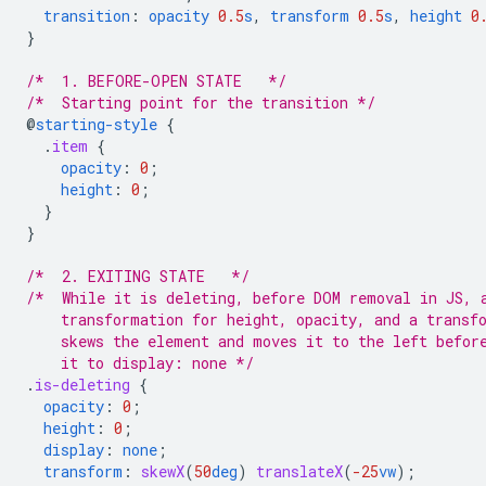
transition
:
opacity
0.5
s
,
transform
0.5
s
,
height
0
}
/*  1. BEFORE-OPEN STATE   */
/*  Starting point for the transition */
@
starting-style
{
.
item
{
opacity
:
0
;
height
:
0
;
}
}
/*  2. EXITING STATE   */
/*  While it is deleting, before DOM removal in JS, 
    transformation for height, opacity, and a transf
    skews the element and moves it to the left befor
    it to display: none */
.
is-deleting
{
opacity
:
0
;
height
:
0
;
display
:
none
;
transform
:
skewX
(
50
deg
)
translateX
(
-25
vw
);