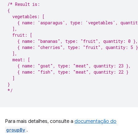
/* Result is:
{
  vegetables: [
    { name: 'asparagus', type: 'vegetables', quantit
  ],
  fruit: [
    { name: "bananas", type: "fruit", quantity: 0 },
    { name: "cherries", type: "fruit", quantity: 5 }
  ],
  meat: [
    { name: "goat", type: "meat", quantity: 23 },
    { name: "fish", type: "meat", quantity: 22 }
  ]
}
*/
Para mais detalhes, consulte a
documentação do
groupBy
.