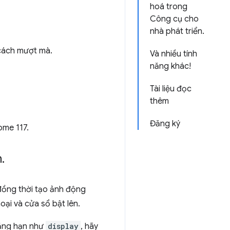
hoá trong
Công cụ cho
nhà phát triển.
cách mượt mà.
Và nhiều tính
năng khác!
Tài liệu đọc
thêm
Đăng ký
ome 117.
h
.
đồng thời tạo ảnh động
ại và cửa sổ bật lên.
chẳng hạn như
display
, hãy