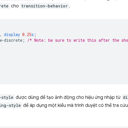
rete
cho
transition-behavior
.
,
display
0.25
s
;
w-discrete
;
/* Note: be sure to write this after the sh
-style
được dùng để tạo ảnh động cho hiệu ứng nhập từ
di
ing-style
để áp dụng một kiểu mà trình duyệt có thể tra cứu