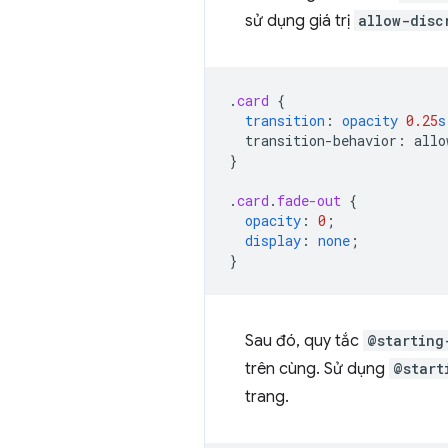
sử dụng giá trị
allow-disc
.
card
{
transition
:
opacity
0.25
s
transition-behavior
:
allo
}
.
card
.
fade-out
{
opacity
:
0
;
display
:
none
;
}
Sau đó, quy tắc
@starting
trên cùng. Sử dụng
@start
trang.