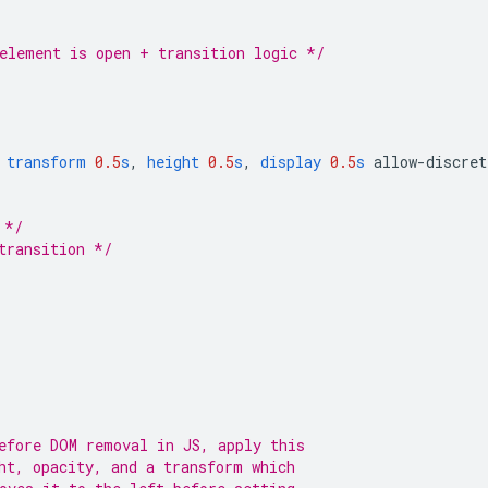
element is open + transition logic */
transform
0.5
s
,
height
0.5
s
,
display
0.5
s
allow-discret
 */
transition */
efore DOM removal in JS, apply this
ht, opacity, and a transform which