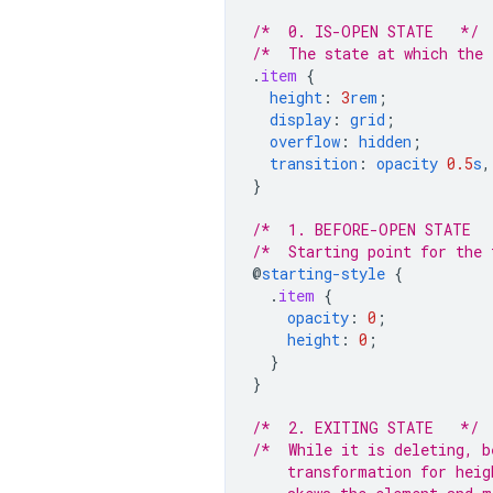
/*  0. IS-OPEN STATE   */
/*  The state at which the 
.
item
{
height
:
3
rem
;
display
:
grid
;
overflow
:
hidden
;
transition
:
opacity
0.5
s
,
}
/*  1. BEFORE-OPEN STATE  
/*  Starting point for the 
@
starting-style
{
.
item
{
opacity
:
0
;
height
:
0
;
}
}
/*  2. EXITING STATE   */
/*  While it is deleting, b
    transformation for heig