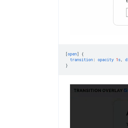
[
open
]
{
transition
:
opacity
1
s
,
d
}