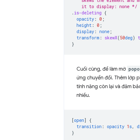
    skews the element and m
    it to display: none */
.
is-deleting
{
opacity
:
0
;
height
:
0
;
display
:
none
;
transform
:
skewX
(
50
deg
)
}
Cuối cùng, để làm mờ
popo
ứng chuyển đổi. Thêm lớp p
tính năng còn lại và đảm bả
nhiều.
[
open
]
{
transition
:
opacity
1
s
,
d
}