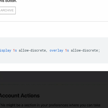
isplay
1
s
allow-discrete
,
overlay
1
s
allow-discrete
;