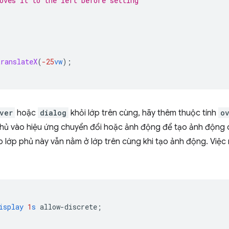
oves it to the left before setting
translateX
(
-25
vw
);
ver
hoặc
dialog
khỏi lớp trên cùng, hãy thêm thuộc tính
o
hủ vào hiệu ứng chuyển đổi hoặc ảnh động để tạo ảnh động 
o lớp phủ này vẫn nằm ở lớp trên cùng khi tạo ảnh động. Việ
isplay
1
s
allow-discrete
;