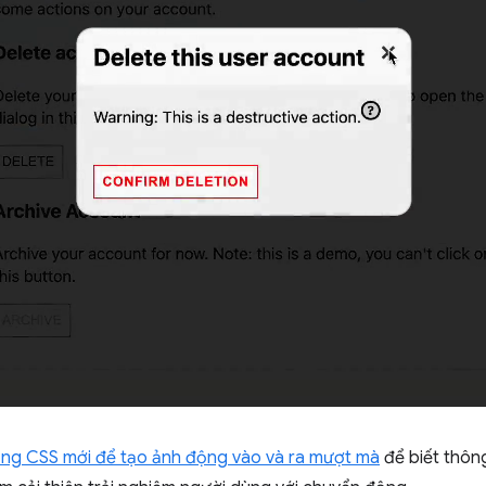
ăng CSS mới để tạo ảnh động vào và ra mượt mà
để biết thông