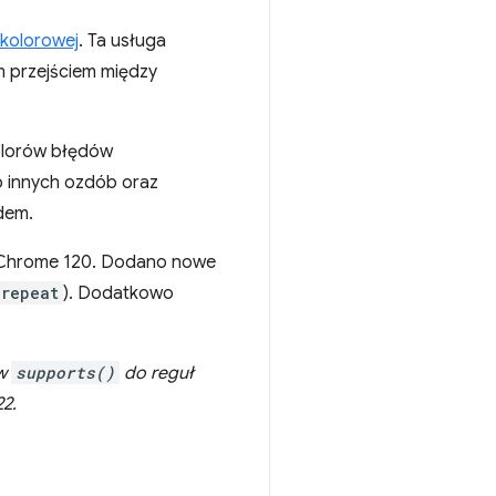
 kolorowej
. Ta usługa
ym przejściem między
olorów błędów
b innych ozdób oraz
dem.
w Chrome 120. Dodano nowe
-repeat
). Dodatkowo
ów
supports()
do reguł
22.