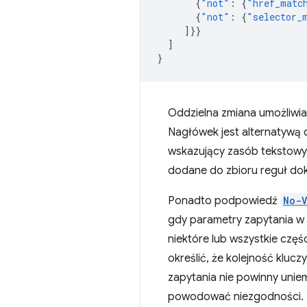
{
"not"
:
{
"href_matc
{
"not"
:
{
"selector_
]}}
]
}
Oddzielna zmiana umożliwia
Nagłówek jest alternatywą
wskazujący zasób tekstowy
dodane do zbioru reguł do
Ponadto podpowiedź
No-
gdy parametry zapytania w
niektóre lub wszystkie cz
określić, że kolejność klu
zapytania nie powinny unie
powodować niezgodności.