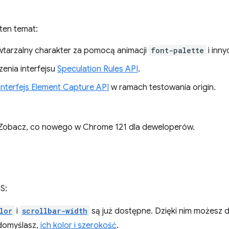
ten temat:
wtarzalny charakter za pomocą animacji
font-palette
i inn
enia interfejsu
Speculation Rules API
.
interfejs Element Capture API
w ramach testowania origin.
 Zobacz, co nowego w Chrome 121 dla deweloperów.
S:
lor
i
scrollbar-width
są już dostępne. Dzięki nim możesz
ę domyślasz,
ich kolor i szerokość
.