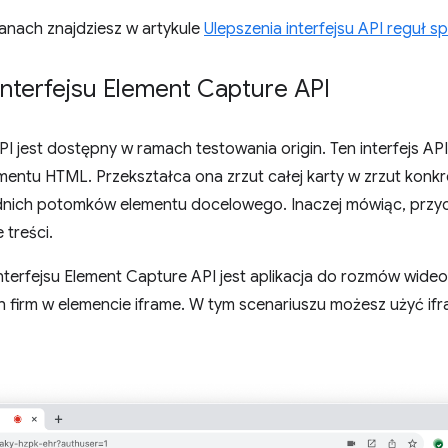
ianach znajdziesz w artykule
Ulepszenia interfejsu API reguł sp
interfejsu Element Capture API
PI jest dostępny w ramach testowania origin. Ten interfejs A
ementu HTML. Przekształca ona zrzut całej karty w zrzut ko
dnich potomków elementu docelowego. Inaczej mówiąc, przyc
 treści.
terfejsu Element Capture API jest aplikacja do rozmów wideo,
ch firm w elemencie iframe. W tym scenariuszu możesz użyć ifra