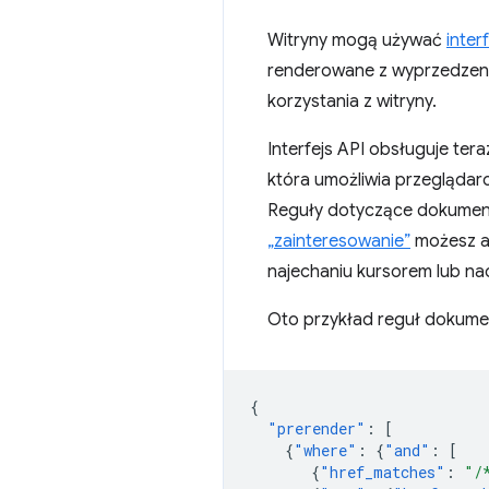
Witryny mogą używać
inter
renderowane z wyprzedzenie
korzystania z witryny.
Interfejs API obsługuje ter
która umożliwia przeglądar
Reguły dotyczące dokument
„zainteresowanie”
możesz au
najechaniu kursorem lub nac
Oto przykład reguł dokume
{
"prerender"
:
[
{
"where"
:
{
"and"
:
[
{
"href_matches"
:
"/