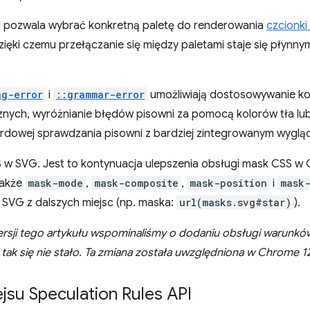
pozwala wybrać konkretną paletę do renderowania
czcionki
zięki czemu przełączanie się między paletami staje się płynn
ng-error
i
::grammar-error
umożliwiają dostosowywanie k
znych, wyróżnianie błędów pisowni za pomocą kolorów tła lu
rdowej sprawdzania pisowni z bardziej zintegrowanym wyglą
w SVG. Jest to kontynuacja ulepszenia obsługi mask CSS 
także
mask-mode
,
mask-composite
,
mask-position
i
mask
 SVG z dalszych miejsc (np. maska:
url(masks.svg#star)
).
rsji tego artykułu wspominaliśmy o dodaniu obsługi warunk
 tak się nie stało. Ta zmiana została uwzględniona w Chrome 1
ejsu Speculation Rules API