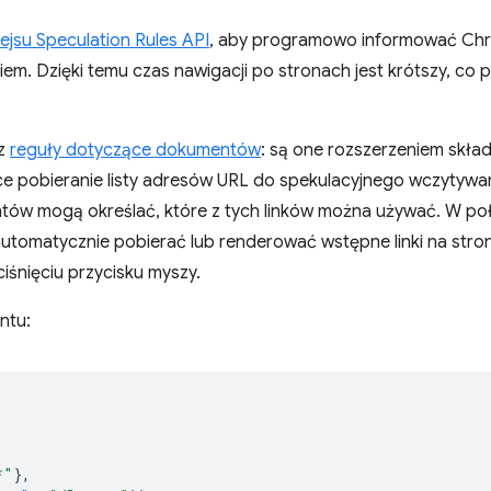
fejsu Speculation Rules API
, aby programowo informować Chro
m. Dzięki temu czas nawigacji po stronach jest krótszy, co 
az
reguły dotyczące dokumentów
: są one rozszerzeniem skład
ce pobieranie listy adresów URL do spekulacyjnego wczytywan
ów mogą określać, które z tych linków można używać. W po
tomatycznie pobierać lub renderować wstępne linki na stro
iśnięciu przycisku myszy.
ntu:
*"
},