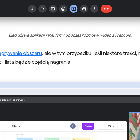
Elad używa aplikacji innej firmy podczas rozmowy wideo z François.
agrywania obszaru
, ale w tym przypadku, jeśli niektóre treści, 
, lista będzie częścią nagrania.