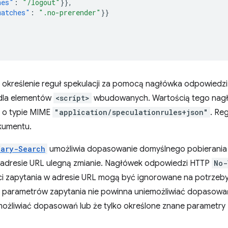
hes"
:
"/logout"
}},
matches"
:
".no-prerender"
}}
 określenie reguł spekulacji za pomocą nagłówka odpowiedzi
 dla elementów
<script>
wbudowanych. Wartością tego nagł
 o typie MIME
"application/speculationrules+json"
. Re
kumentu.
Vary-Search
umożliwia dopasowanie domyślnego pobierania 
 adresie URL ulegną zmianie. Nagłówek odpowiedzi HTTP
No-
ęści zapytania w adresie URL mogą być ignorowane na potrz
czy parametrów zapytania nie powinna uniemożliwiać dopasowa
możliwiać dopasowań lub że tylko określone znane parametry