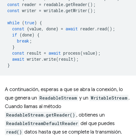
const
reader
=
readable
.
getReader
();
const
writer
=
writable
.
getWriter
();
while
(
true
)
{
const
{
value
,
done
}
=
await
reader
.
read
();
if
(
done
)
{
break
;
}
const
result
=
await
process
(
value
);
await
writer
.
write
(
result
);
}
A continuación, esperas a que se abra la conexión, lo
que genera un
ReadableStream
y un
WritableStream
.
Cuando llamas al método
ReadableStream.getReader()
, obtienes un
ReadableStreamDefaultReader
del que puedes
read()
datos hasta que se complete la transmisión.