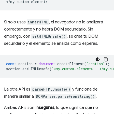
Si solo usas
innerHTML
, el navegador no lo analizará
correctamente y no habrá DOM secundario. Sin
embargo, con
setHTMLUnsafe()
, se crea tu DOM
secundario y el elemento se analiza como esperas.
const
section
=
document
.
createElement
(
"section"
);
section
.
setHTMLUnsafe
(
`<my-custom-element>...</my-cu
La otra API es
parseHTMLUnsafe()
y funciona de
manera similar a
DOMParser.parseFromString()
.
Ambas APIs son
inseguras
, lo que significa que no