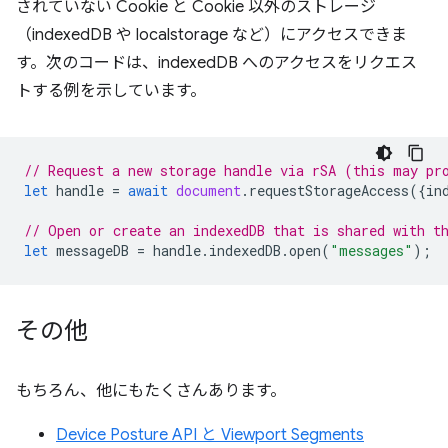
されていない Cookie と Cookie 以外のストレージ
（indexedDB や localstorage など）にアクセスできま
す。次のコードは、indexedDB へのアクセスをリクエス
トする例を示しています。
// Request a new storage handle via rSA (this may pr
let
handle
=
await
document
.
requestStorageAccess
({
in
// Open or create an indexedDB that is shared with t
let
messageDB
=
handle
.
indexedDB
.
open
(
"messages"
);
その他
もちろん、他にもたくさんあります。
Device Posture API と Viewport Segments