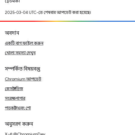
ট্রেডমার্ক।
2025-03-04 UTC-তে শেষবার আপডেট করা হয়েছে।
অবদান
একটি বাগ ফাইল করুন
খোলা সমস্যা দেখুন
সম্পর্কিত বিষয়বস্তু
Chromium আপডেট
কেস স্টাডিজ
সংরক্ষণাগার
পডকাস্ট এবং শো
অনুসরণ করুন
X-এ @ChromiumDev