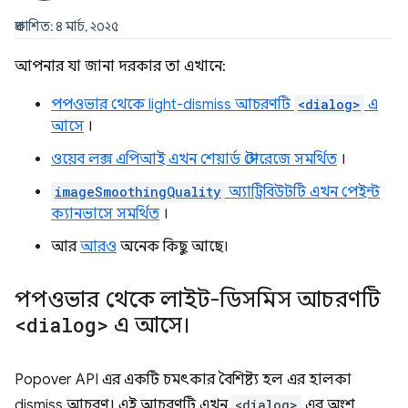
প্রকাশিত: ৪ মার্চ, ২০২৫
আপনার যা জানা দরকার তা এখানে:
পপওভার থেকে light-dismiss আচরণটি
<dialog>
এ
আসে
।
ওয়েব লক্স এপিআই এখন শেয়ার্ড স্টোরেজে সমর্থিত
।
imageSmoothingQuality
অ্যাট্রিবিউটটি এখন পেইন্ট
ক্যানভাসে সমর্থিত
।
আর
আরও
অনেক কিছু আছে।
পপওভার থেকে লাইট-ডিসমিস আচরণটি
<dialog>
এ আসে।
Popover API এর একটি চমৎকার বৈশিষ্ট্য হল এর হালকা
dismiss আচরণ। এই আচরণটি এখন
<dialog>
এর অংশ,