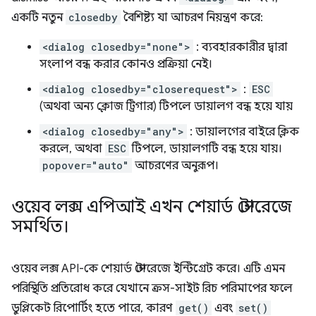
একটি নতুন
closedby
বৈশিষ্ট্য যা আচরণ নিয়ন্ত্রণ করে:
<dialog closedby="none">
: ব্যবহারকারীর দ্বারা
সংলাপ বন্ধ করার কোনও প্রক্রিয়া নেই।
<dialog closedby="closerequest">
:
ESC
(অথবা অন্য ক্লোজ ট্রিগার) টিপলে ডায়ালগ বন্ধ হয়ে যায়
<dialog closedby="any">
: ডায়ালগের বাইরে ক্লিক
করলে, অথবা
ESC
টিপলে, ডায়ালগটি বন্ধ হয়ে যায়।
popover="auto"
আচরণের অনুরূপ।
ওয়েব লক্স এপিআই এখন শেয়ার্ড স্টোরেজে
সমর্থিত।
ওয়েব লক্স API-কে শেয়ার্ড স্টোরেজে ইন্টিগ্রেট করে। এটি এমন
পরিস্থিতি প্রতিরোধ করে যেখানে ক্রস-সাইট রিচ পরিমাপের ফলে
ডুপ্লিকেট রিপোর্টিং হতে পারে, কারণ
get()
এবং
set()