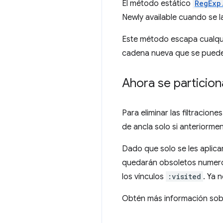
El método estático
RegExp
Newly available cuando se 
Este método escapa cualqui
cadena nueva que se puede 
Ahora se particiona
Para eliminar las filtracione
de ancla solo si anteriormen
Dado que solo se les aplicará
quedarán obsoletos numeros
los vínculos
:visited
. Ya 
Obtén más información sob