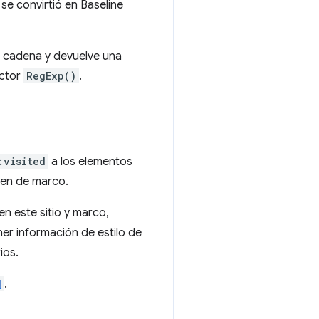
e convirtió en Baseline
a cadena y devuelve una
uctor
RegExp()
.
:visited
a los elementos
igen de marco.
en este sitio y marco,
er información de estilo de
ios.
d
.