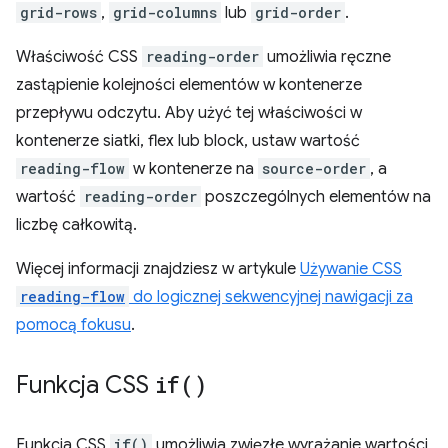
grid-rows
,
grid-columns
lub
grid-order
.
Właściwość CSS
reading-order
umożliwia ręczne
zastąpienie kolejności elementów w kontenerze
przepływu odczytu. Aby użyć tej właściwości w
kontenerze siatki, flex lub block, ustaw wartość
reading-flow
w kontenerze na
source-order
, a
wartość
reading-order
poszczególnych elementów na
liczbę całkowitą.
Więcej informacji znajdziesz w artykule
Używanie CSS
reading-flow
do logicznej sekwencyjnej nawigacji za
pomocą fokusu
.
Funkcja CSS
if(
)
Funkcja CSS
if()
umożliwia zwięzłe wyrażanie wartości