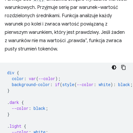
warunkowych. Przyjmuje serię par warunek–wartość
rozdzielonych średnikami. Funkcja analizuje każdy
warunek po kolei i zwraca wartość powiązaną z
pierwszym warunkiem, który jest prawdziwy. Jeśli żaden
z warunków nie ma wartości „prawda”, funkcja zwraca
pusty strumień tokenów.
div
{
color
:
var
(
--color
);
background-color
:
if
(
style
(
--color
:
white
)
:
black
;
}
.
dark
{
--color
:
black
;
}
.
light
{
--color
:
white
;