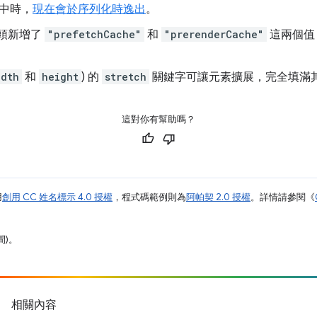
中時，
現在會於序列化時逸出
。
頭新增了
"prefetchCache"
和
"prerenderCache"
這兩個值
idth
和
height
) 的
stretch
關鍵字可讓元素擴展，完全填滿
這對你有幫助嗎？
用
創用 CC 姓名標示 4.0 授權
，程式碼範例則為
阿帕契 2.0 授權
。詳情請參閱《
間)。
相關內容