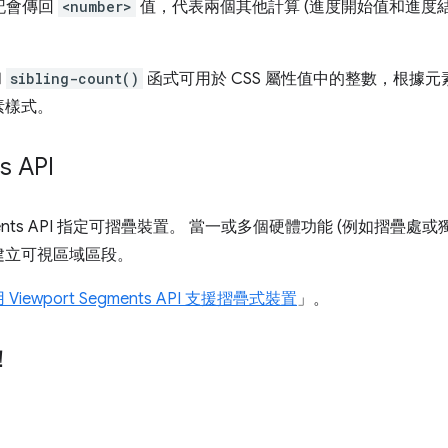
記會傳回
<number>
值，代表兩個其他計算 (進度開始值和進度結
和
sibling-count()
函式可用於 CSS 屬性值中的整數，根據
素樣式。
s API
egments API 指定可摺疊裝置。 當一或多個硬體功能 (例如摺疊
建立可視區域區段。
 Viewport Segments API 支援摺疊式裝置
」。
！