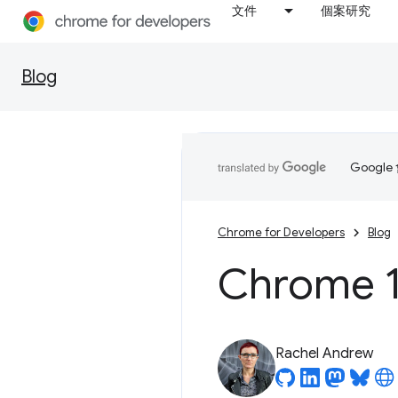
文件
個案研究
Blog
Goog
Chrome for Developers
Blog
Chrome
Rachel Andrew