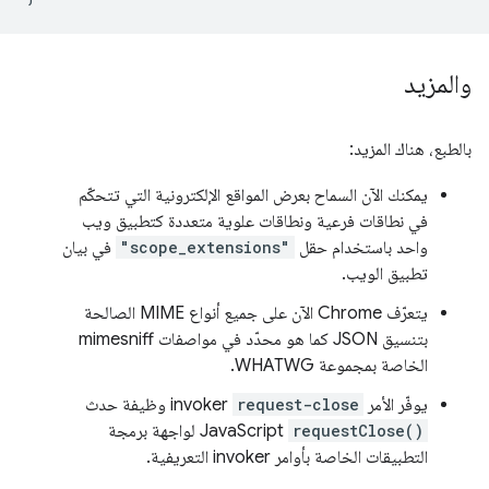
والمزيد
بالطبع، هناك المزيد:
يمكنك الآن السماح بعرض المواقع الإلكترونية التي تتحكّم
في نطاقات فرعية ونطاقات علوية متعددة كتطبيق ويب
واحد باستخدام حقل
"scope_extensions"
في بيان
تطبيق الويب.
يتعرّف Chrome الآن على جميع أنواع MIME الصالحة
بتنسيق JSON كما هو محدّد في مواصفات mimesniff
الخاصة بمجموعة WHATWG.
يوفّر الأمر
request-close
invoker وظيفة حدث
requestClose()
JavaScript لواجهة برمجة
التطبيقات الخاصة بأوامر invoker التعريفية.