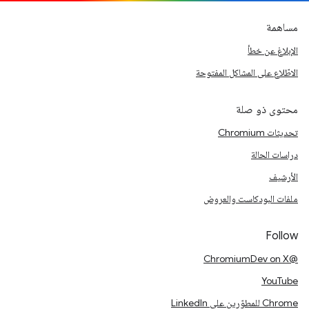
مساهمة
الإبلاغ عن خطأ
الاطّلاع على المشاكل المفتوحة
محتوى ذو صلة
تحديثات Chromium
دراسات الحالة
الأرشيف
ملفات البودكاست والعروض
Follow
@ChromiumDev on X
YouTube
Chrome للمطوّرين على LinkedIn