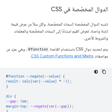
الدوال المخصّصة في CSS
تشبه الدوال المخصّصة السمات المخصّصة، ولكن بدلاً من عرض قيمة
ثابتة واحدة، تعرض القيم استنادًا إلى السمات المخصّصة والمعلَمات
والشروط الأخرى.
يتم تحديد دوال CSS باستخدام القاعدة
@function
، وهي جزء من
مواصفات
CSS Custom Functions and Mixins
.
@
function
--negate
(
--value
)
{
result
:
calc
(
var
(
--value
)
*
-1
);
}
div
{
--gap
:
1
em
;
margin-top
:
--
negate
(
var
(
--gap
));
}