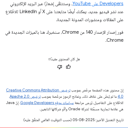
Developers على YouTube
، وستتلقّى إشعارًا عبر البريد الإلكتروني
عند نشر فيديو جديد. يمكنك أيضًا متابعتنا على X أو LinkedIn للاطّلاع
على المقالات ومنشورات المدونة الجديدة.
فور إصدار الإصدار 140 من Chrome، سنخبرك هنا بالميزات الجديدة في
Chrome.
هل كان المحتوى مفيدًا؟
إنّ محتوى هذه الصفحة مرخّص بموجب
ترخيص Creative Commons Attribution
4.0‏
ما لم يُنصّ على خلاف ذلك، ونماذج الرموز مرخّصة بموجب
ترخيص Apache 2.0‏
.
للاطّلاع على التفاصيل، يُرجى مراجعة
سياسات موقع Google Developers‏
. إنّ Java
هي علامة تجارية مسجَّلة لشركة Oracle و/أو شركائها التابعين.
تاريخ التعديل الأخير: 2025-08-05 (حسب التوقيت العالمي المتفَّق عليه)