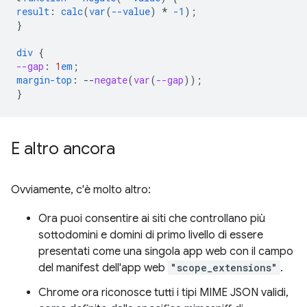
result
:
calc
(
var
(
--value
)
*
-1
);
}
div
{
--gap
:
1
em
;
margin-top
:
--
negate
(
var
(
--gap
));
}
E altro ancora
Ovviamente, c'è molto altro:
Ora puoi consentire ai siti che controllano più
sottodomini e domini di primo livello di essere
presentati come una singola app web con il campo
del manifest dell'app web
"scope_extensions"
.
Chrome ora riconosce tutti i tipi MIME JSON validi,