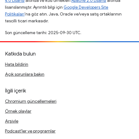
4.0 Lisansı
altında ve kod örnekleri
Apache 2.0 Lisansı
altında
lisanslanmıştır. Ayrıntılı bilgi için
Google Developers Site
Politikaları
'na göz atın. Java, Oracle ve/veya satış ortaklarının
tescilli ticari markasıdır.
Son güncelleme tarihi: 2025-09-30 UTC.
Katkıda bulun
Hata bildirin
Açık sorunlara bakın
İlgili içerik
Chromium güncellemeleri
Örnek olaylar
Arşivle
Podcast'ler ve programlar