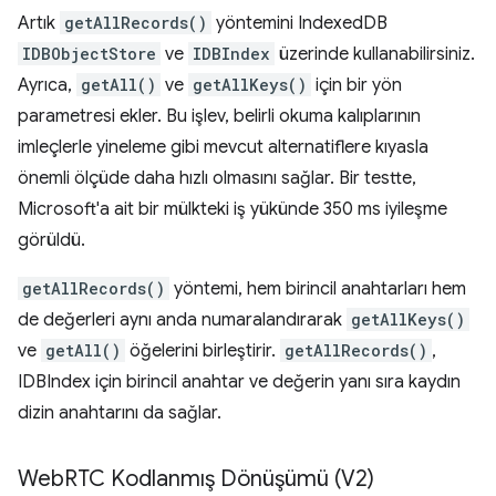
Artık
getAllRecords()
yöntemini IndexedDB
IDBObjectStore
ve
IDBIndex
üzerinde kullanabilirsiniz.
Ayrıca,
getAll()
ve
getAllKeys()
için bir yön
parametresi ekler. Bu işlev, belirli okuma kalıplarının
imleçlerle yineleme gibi mevcut alternatiflere kıyasla
önemli ölçüde daha hızlı olmasını sağlar. Bir testte,
Microsoft'a ait bir mülkteki iş yükünde 350 ms iyileşme
görüldü.
getAllRecords()
yöntemi, hem birincil anahtarları hem
de değerleri aynı anda numaralandırarak
getAllKeys()
ve
getAll()
öğelerini birleştirir.
getAllRecords()
,
IDBIndex için birincil anahtar ve değerin yanı sıra kaydın
dizin anahtarını da sağlar.
Web
RTC Kodlanmış Dönüşümü (V2)