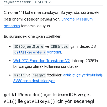
Yayınlanma tarihi: 30 Eylül 2025
Chrome 141 kullanıma sunuluyor. Bu yayında, sürümdeki
bazı önemli özellikler paylaşılıyor.
Chrome 141 sürüm
notlarının
tamamını okuyun.
Bu sürümdeki öne çıkan özellikler:
IDBObjectStore
ve
IDBIndex
için IndexedDB
getAllRecords()
yöntemi
.
WebRTC Encoded Transform V2
, Interop 2025'in
bir parçası olarak kullanıma sunulacak.
width
ve
height
özellikleri
artık iç içe yerleştirilmiş
SVG'lerde destekleniyor
.
get
All
Records(
)
için Indexed
DB ve
get
All(
)
ile
get
All
Keys(
)
için yön seçeneği