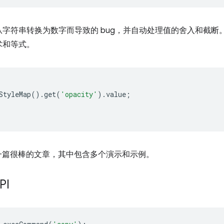
字符串转换为数字而导致的 bug，并自动处理值的舍入和截断
术和等式。
StyleMap
().
get
(
'opacity'
).
value
;
一篇很棒的文章，其中包含多个演示和示例。
PI