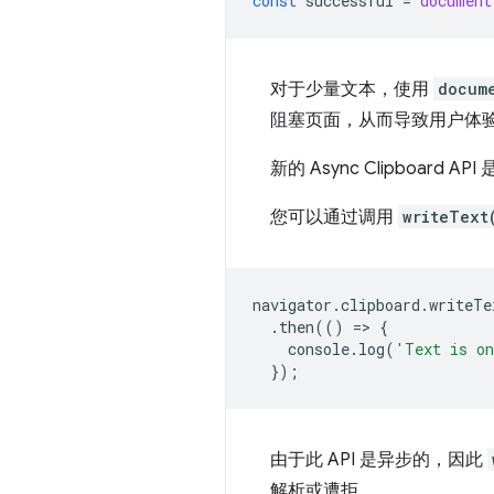
const
successful
=
document
对于少量文本，使用
docum
阻塞页面，从而导致用户体
新的 Async Clipboa
您可以通过调用
writeText
navigator
.
clipboard
.
writeTe
.
then
(()
=
>
{
console
.
log
(
'Text is on
});
由于此 API 是异步的，因此
解析或遭拒。