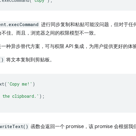
.
execCommand
(
'copy'
);
ent.execCommand
进行同步复制和粘贴可能没问题，但对于任
验不佳。而且，浏览器之间的权限模型不一致。
rd API 是一种异步替代方案，可与权限 API 集成，为用户提供更好的体
()
将文本复制到剪贴板。
xt
(
'Copy me!'
)
 the clipboard.'
);
writeText()
函数会返回一个 promise，该 promise 会