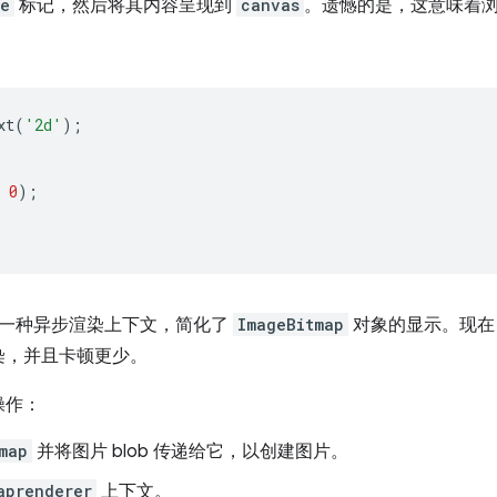
ge
标记，然后将其内容呈现到
canvas
。遗憾的是，这意味着
xt
(
'2d'
);
0
);
新增了一种异步渲染上下文，简化了
ImageBitmap
对象的显示。现在
染，并且卡顿更少。
操作：
map
并将图片 blob 传递给它，以创建图片。
aprenderer
上下文。