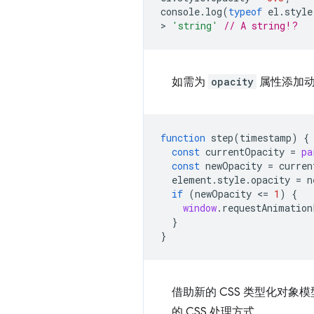
console
.
log
(
typeof
el
.
style
>
'string'
// A string!?
如需为
opacity
属性添加动
function
step
(
timestamp
)
{
const
currentOpacity
=
pa
const
newOpacity
=
curren
element
.
style
.
opacity
=
n
if
(
newOpacity
<
=
1
)
{
window
.
requestAnimation
}
}
借助新的 CSS 类型化对象模
的 CSS 处理方式。