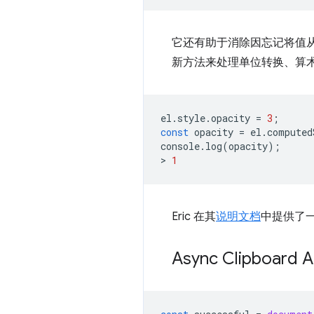
它还有助于消除因忘记将值从
新方法来处理单位转换、算
el
.
style
.
opacity
=
3
;
const
opacity
=
el
.
computed
console
.
log
(
opacity
);
>
1
Eric 在其
说明文档
中提供了
Async Clipboard A