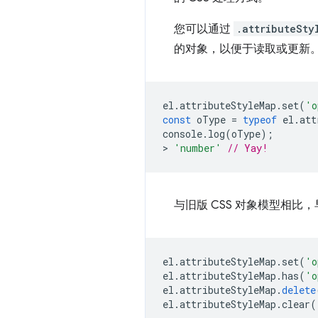
您可以通过
.attributeSty
的对象，以便于读取或更新
el
.
attributeStyleMap
.
set
(
'o
const
oType
=
typeof
el
.
att
console
.
log
(
oType
);
>
'number'
// Yay!
与旧版 CSS 对象模型相比，
el
.
attributeStyleMap
.
set
(
'o
el
.
attributeStyleMap
.
has
(
'o
el
.
attributeStyleMap
.
delete
el
.
attributeStyleMap
.
clear
(