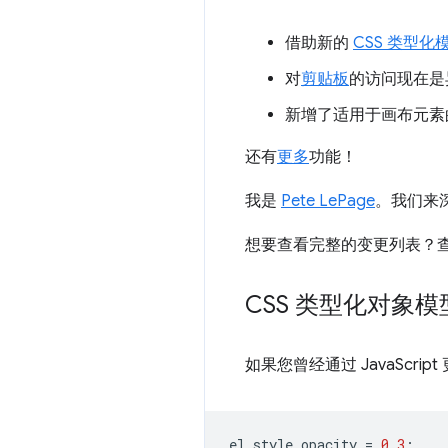
借助新的
CSS 类型化
对
剪贴板
的访问现在是
新增了适用于画布元素
还有
更多
功能！
我是
Pete LePage
。我们来深
想要查看完整的变更列表？
CSS 类型化对象模
如果您曾经通过 JavaScr
el
.
style
.
opacity
=
0.3
;