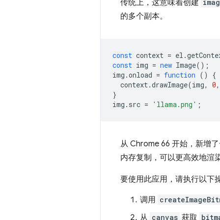
传统上，这意味着创建
ima
的多个副本。
const
context
=
el
.
getConte
const
img
=
new
Image
();
img
.
onload
=
function
()
{
context
.
drawImage
(
img
,
0
,
}
img
.
src
=
'llama.png'
;
从 Chrome 66 开始，
内存复制，可以更高效地渲
要使用此应用，请执行以下
调用
createImageBit
从
canvas
获取
bitm