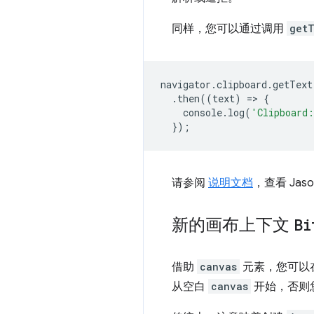
同样，您可以通过调用
get
navigator
.
clipboard
.
getText
.
then
((
text
)
=
>
{
console
.
log
(
'Clipboard
});
请参阅
说明文档
，查看 Ja
新的画布上下文
Bi
借助
canvas
元素，您可以
从空白
canvas
开始，否则