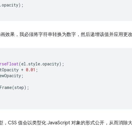
.
opacity
);
画效果，我必须将字符串转换为数字，然后递增该值并应用更
rseFloat
(
el
.
style
.
opacity
);
tOpacity
+
0.01
;
ewOpacity
;
Frame
(
step
);
型，CSS 值会以类型化 JavaScript 对象的形式公开，从而