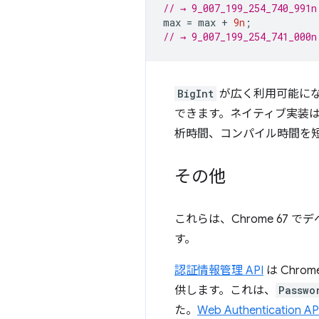
// → 9_007_199_254_740_991n
max
=
max
+
9n
;
// → 9_007_199_254_741_000n
BigInt
が広く利用可能に
できます。ネイティブ実装
析時間、コンパイル時間を
その他
これらは、Chrome 6
す。
認証情報管理 API
は Chr
供します。これは、
Passwo
た。
Web Authentication AP