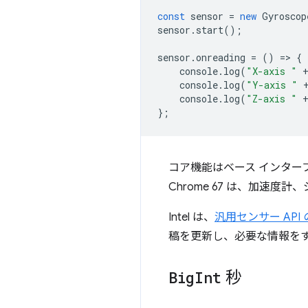
const
sensor
=
new
Gyroscop
sensor
.
start
();
sensor
.
onreading
=
()
=
>
{
console
.
log
(
"X-axis "
console
.
log
(
"Y-axis "
console
.
log
(
"Z-axis "
};
コア機能はベース インター
Chrome 67 は、加速
Intel は、
汎用センサー API
稿を更新し、必要な情報を
Big
Int
秒