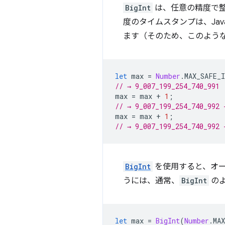
BigInt
は、任意の精度で整数
度のタイムスタンプは、JavaS
ます（そのため、このよう
let
max
=
Number
.
MAX_SAFE_
// → 9_007_199_254_740_991
max
=
max
+
1
;
// → 9_007_199_254_740_992 
max
=
max
+
1
;
// → 9_007_199_254_740_992 
BigInt
を使用すると、オー
うには、通常、
BigInt
の
let
max
=
BigInt
(
Number
.
MA