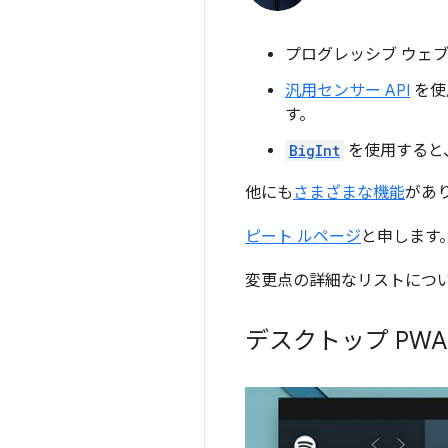
プログレッシブ ウェ
汎用センサー API
を使
す。
BigInt
を使用すると
他にも
さまざまな機能
があ
ピート ルページ
と申します。
変更点の詳細なリストにつ
デスクトップ PWA