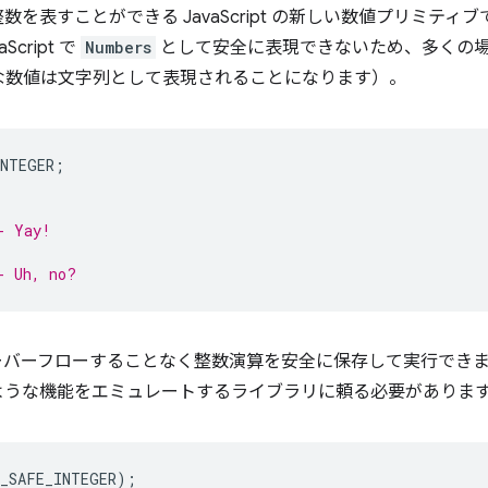
を表すことができる JavaScript の新しい数値プリミティブ
cript で
Numbers
として安全に表現できないため、多くの
な数値は文字列として表現されることになります）。
INTEGER
;
- Yay!
- Uh, no?
バーフローすることなく整数演算を安全に保存して実行できま
ような機能をエミュレートするライブラリに頼る必要がありま
X_SAFE_INTEGER
);