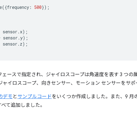
e
({
frequency
:
500
});
+
sensor
.
x
);
+
sensor
.
y
);
+
sensor
.
z
);
フェースで指定され、ジャイロスコープは角速度を表す 3 つの
度計、ジャイロスコープ、向きセンサー、モーション センサーをサ
 のデモ
と
サンプルコード
をいくつか作成しました。また、9 月
すべて追加しました。