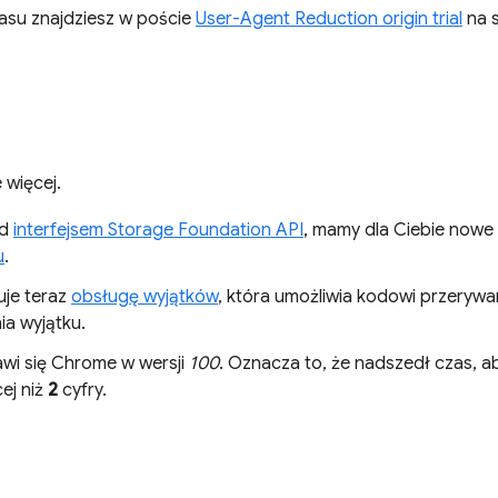
zasu znajdziesz w poście
User-Agent Reduction origin trial
na s
 więcej.
ad
interfejsem Storage Foundation API
, mamy dla Ciebie nowe
u
.
je teraz
obsługę wyjątków
, która umożliwia kodowi przeryw
a wyjątku.
wi się Chrome w wersji
100
. Oznacza to, że nadszedł czas, a
ej niż
2
cyfry.