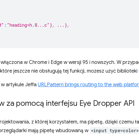
,
0":"heading=h.8...c"}, ...},
 włączona w Chrome i Edge w wersji 95 i nowszych. W przypa
które jeszcze nie obsługują tej funkcji, możesz użyć biblioteki
 w artykule Jeffa
URLPattern brings routing to the web platfo
w za pomocą interfejsu Eye Dropper API
rojektowania, z której korzystałem, ma pipetę, dzięki czemu ła
 przeglądarki mają pipetę wbudowaną w
<input type=color>