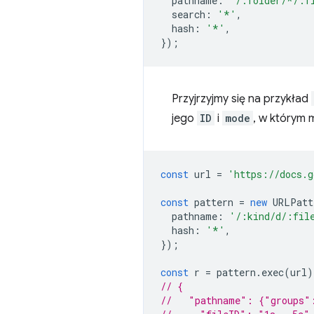
pathname
:
'/:folder/*/:f
search
:
'*'
,
hash
:
'*'
,
});
Przyjrzyjmy się na przykład
jego
ID
i
mode
, w którym
const
url
=
'https://docs.g
const
pattern
=
new
URLPatt
pathname
:
'/:kind/d/:fil
hash
:
'*'
,
});
const
r
=
pattern
.
exec
(
url
)
// {
//   "pathname": {"groups"