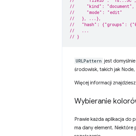
//     "fileID": "1s...5c"
//     "kind": "document",
//     "mode": "edit"
//   }, ...},
//   "hash": {"groups": {"
//   ...
// }
URLPattern
jest domyślnie
środowisk, takich jak Node, 
Więcej informacji znajdziesz
Wybieranie koloró
Prawie każda aplikacja do p
ma dany element. Niektóre