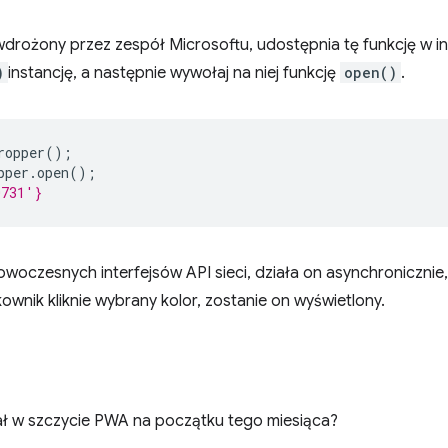
 wdrożony przez zespół Microsoftu, udostępnia tę funkcję w i
)
instancję, a następnie wywołaj na niej funkcję
open()
.
ropper
();
pper
.
open
();
0731'}
owoczesnych interfejsów API sieci, działa on asynchronicznie,
wnik kliknie wybrany kolor, zostanie on wyświetlony.
iał w szczycie PWA na początku tego miesiąca?