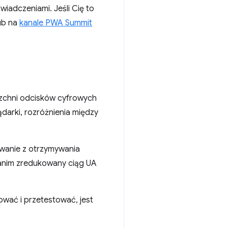
iadczeniami. Jeśli Cię to
ub na
kanale PWA Summit
rzchni odcisków cyfrowych
ądarki, rozróżnienia między
owanie z otrzymywania
zanim zredukowany ciąg UA
wać i przetestować, jest