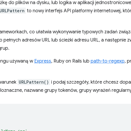
żkę do plików na dysku, lub logika w aplikacji jednostronicowe
URLPattern
to nowy interfejs API platformy internetowej, któ
 frameworkach, co ułatwia wykonywanie typowych zadań związ
pełnych adresów URL lub ścieżki adresu URL, a następnie zw
rup.
utingu używaną w
Express
, Ruby on Rails lub
path-to-regexp
, 
 warunek
URLPattern()
i podaj szczegóły, które chcesz do
loznaczne, nazwane grupy tokenów, grupy wyrażeń regularnyc