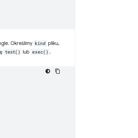
gle. Określimy
kind
pliku,
ję
test()
lub
exec()
.