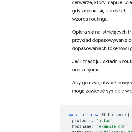
serwerze, który mapuje ście
gdy zmienia się adres URL.
wzorca routingu.
Opiera się na istniejących
przykład dopasowywanie do 
dopasowaniach tokenów i g
Jeśli znasz już składnię ro
ona znajoma.
Aby go użyć, utwórz nowy
mogą zawierać symbole wie
const
p
=
new
URLPattern
({
protocol
:
'https'
,
hostname
:
'example.com'
,