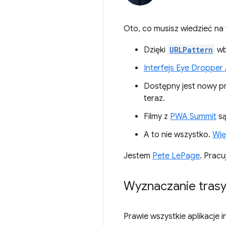
Oto, co musisz wiedzieć na 
Dzięki
URLPattern
wb
Interfejs Eye Dropper
Dostępny jest nowy p
teraz.
Filmy z
PWA Summit
są
A to nie wszystko.
Wię
Jestem
Pete LePage
. Prac
Wyznaczanie tras
Prawie wszystkie aplikacje 