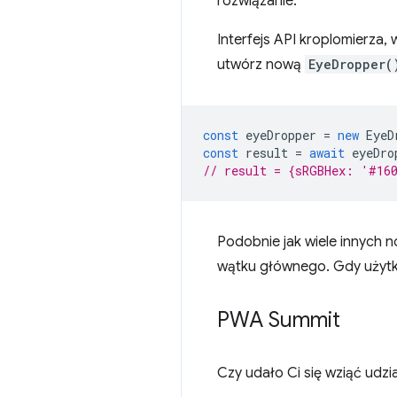
rozwiązanie.
Interfejs API kroplomierza,
utwórz nową
EyeDropper(
const
eyeDropper
=
new
EyeD
const
result
=
await
eyeDro
// result = {sRGBHex: '#16
Podobnie jak wiele innych n
wątku głównego. Gdy użytko
PWA Summit
Czy udało Ci się wziąć udz