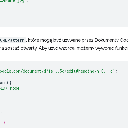
ileName.jpg'
,
URLPattern
, które mogą być używane przez Dokumenty Goo
 ma zostać otwarty. Aby użyć wzorca, możemy wywołać funkc
oogle.com/document/d/1s...5c/edit#heading=h.8...c'
;
ern
({
eID/:mode'
,
;
: {