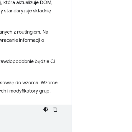
j, która aktualizuje DOM,
ry standaryzuje składnię
anych z routingiem. Na
racanie informacji o
prawdopodobnie będzie Ci
pasować do wzorca. Wzorce
h i modyfikatory grup.