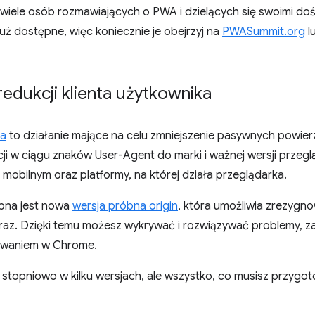
wiele osób rozmawiających o PWA i dzielących się swoimi dośw
już dostępne, więc koniecznie je obejrzyj na
PWASummit.org
l
redukcji klienta użytkownika
ka
to działanie mające na celu zmniejszenie pasywnych powie
ji w ciągu znaków User-Agent do marki i ważnej wersji przegl
obilnym oraz platformy, na której działa przeglądarka.
pna jest nowa
wersja próbna origin
, która umożliwia zrezygn
raz. Dzięki temu możesz wykrywać i rozwiązywać problemy, 
owaniem w Chrome.
opniowo w kilku wersjach, ale wszystko, co musisz przygoto