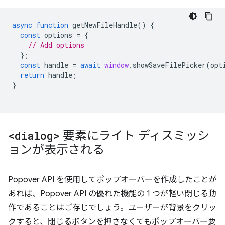
async
function
getNewFileHandle
()
{
const
options
=
{
// Add options
};
const
handle
=
await
window
.
showSaveFilePicker
(
opt
return
handle
;
}
<dialog>
要素にライト ディスミッシ
ョンが表示される
Popover API を使用してポップオーバーを作成したことが
あれば、Popover API の優れた機能の 1 つが軽い閉じる動
作であることはご存じでしょう。ユーザーが背景をクリッ
クすると、閉じるボタンを押さなくてもポップオーバー要