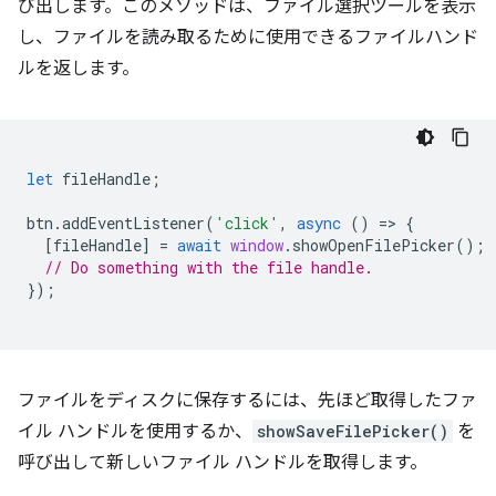
び出します。このメソッドは、ファイル選択ツールを表示
し、ファイルを読み取るために使用できるファイルハンド
ルを返します。
let
fileHandle
;
btn
.
addEventListener
(
'click'
,
async
()
=
>
{
[
fileHandle
]
=
await
window
.
showOpenFilePicker
();
// Do something with the file handle.
});
ファイルをディスクに保存するには、先ほど取得したファ
イル ハンドルを使用するか、
showSaveFilePicker()
を
呼び出して新しいファイル ハンドルを取得します。