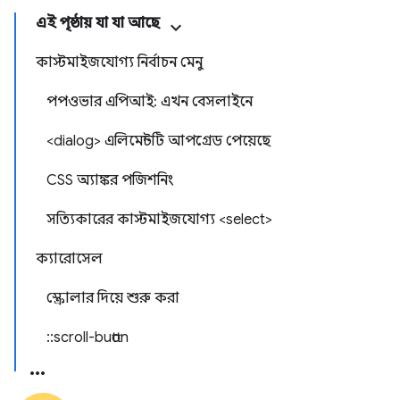
এই পৃষ্ঠায় যা যা আছে
কাস্টমাইজযোগ্য নির্বাচন মেনু
পপওভার এপিআই: এখন বেসলাইনে
<dialog> এলিমেন্টটি আপগ্রেড পেয়েছে
CSS অ্যাঙ্কর পজিশনিং
সত্যিকারের কাস্টমাইজযোগ্য <select>
ক্যারোসেল
স্ক্রোলার দিয়ে শুরু করা
::scroll-button