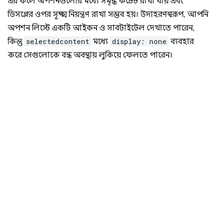
এর ফলে অপশনগুলোর মধ্যে সমৃদ্ধ কন্টেন্ট রাখা যায় এবং
ডিসপ্লের ওপর সূক্ষ্ম নিয়ন্ত্রণ রাখা সম্ভব হয়। উদাহরণস্বরূপ, আপনি
অপশন লিস্টে একটি আইকন ও সাবটাইটেল দেখাতে পারেন,
কিন্তু
selectedcontent
মধ্যে
display: none
ব্যবহার
করে সেগুলোকে বন্ধ অবস্থায় লুকিয়ে ফেলতে পারেন।