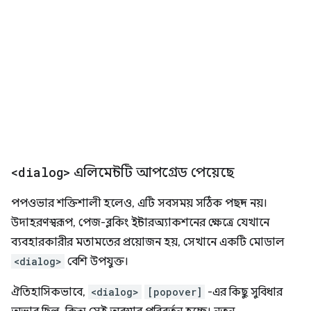
<dialog>
এলিমেন্টটি আপগ্রেড পেয়েছে
পপওভার শক্তিশালী হলেও, এটি সবসময় সঠিক পছন্দ নয়।
উদাহরণস্বরূপ, পেজ-ব্লকিং ইন্টারঅ্যাকশনের ক্ষেত্রে যেখানে
ব্যবহারকারীর মতামতের প্রয়োজন হয়, সেখানে একটি মোডাল
<dialog>
বেশি উপযুক্ত।
ঐতিহাসিকভাবে,
<dialog>
[popover]
-এর কিছু সুবিধার