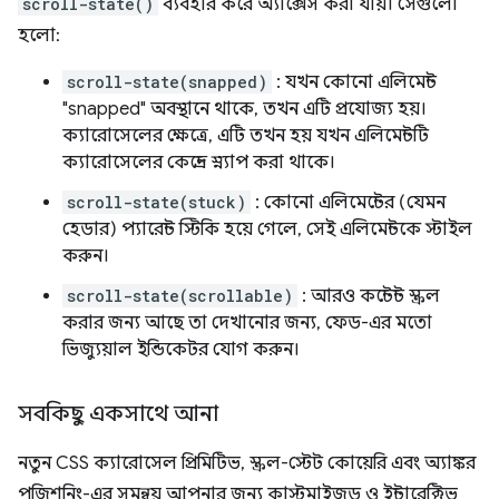
scroll-state()
ব্যবহার করে অ্যাক্সেস করা যায়। সেগুলো
হলো:
scroll-state(snapped)
: যখন কোনো এলিমেন্ট
"snapped" অবস্থানে থাকে, তখন এটি প্রযোজ্য হয়।
ক্যারোসেলের ক্ষেত্রে, এটি তখন হয় যখন এলিমেন্টটি
ক্যারোসেলের কেন্দ্রে স্ন্যাপ করা থাকে।
scroll-state(stuck)
: কোনো এলিমেন্টের (যেমন
হেডার) প্যারেন্ট স্টিকি হয়ে গেলে, সেই এলিমেন্টকে স্টাইল
করুন।
scroll-state(scrollable)
: আরও কন্টেন্ট স্ক্রল
করার জন্য আছে তা দেখানোর জন্য, ফেড-এর মতো
ভিজ্যুয়াল ইন্ডিকেটর যোগ করুন।
সবকিছু একসাথে আনা
নতুন CSS ক্যারোসেল প্রিমিটিভ, স্ক্রল-স্টেট কোয়েরি এবং অ্যাঙ্কর
পজিশনিং-এর সমন্বয় আপনার জন্য কাস্টমাইজড ও ইন্টারেক্টিভ