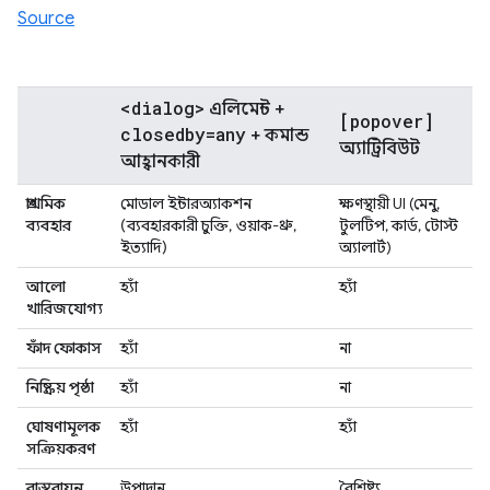
Source
<dialog>
এলিমেন্ট +
[popover]
closedby=any
+ কমান্ড
অ্যাট্রিবিউট
আহ্বানকারী
প্রাথমিক
মোডাল ইন্টারঅ্যাকশন
ক্ষণস্থায়ী UI (মেনু,
ব্যবহার
(ব্যবহারকারী চুক্তি, ওয়াক-থ্রু,
টুলটিপ, কার্ড, টোস্ট
ইত্যাদি)
অ্যালার্ট)
আলো
হ্যাঁ
হ্যাঁ
খারিজযোগ্য
ফাঁদ ফোকাস
হ্যাঁ
না
নিষ্ক্রিয় পৃষ্ঠা
হ্যাঁ
না
ঘোষণামূলক
হ্যাঁ
হ্যাঁ
সক্রিয়করণ
বাস্তবায়ন
উপাদান
বৈশিষ্ট্য