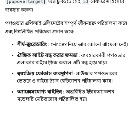
[popovertarget]
অ্যাট্রিবিউটে সেই
id
রেফারেন্স হিসেবে
ব্যবহার করুন।
পপওভার এপিআই এলিমেন্টের সম্পূর্ণ জীবনচক্র পরিচালনা করে
এবং নিম্নলিখিত পরিষেবা প্রদান করে:
শীর্ষ-স্তর রেন্ডারিং
: z-index নিয়ে আর কোনো ঝামেলা নেই।
ঐচ্ছিক লাইট বন্ধ করার ক্ষমতা
: ব্যবহারকারী পপওভার
এলাকার বাইরে ক্লিক করলে এটি বন্ধ হয়ে যায়।
স্বয়ংক্রিয় ফোকাস ব্যবস্থাপনা
: ব্রাউজার পপওভারের
ভেতরে ও বাইরে ট্যাব নেভিগেশন পরিচালনা করে।
অ্যাক্সেসযোগ্য বাইন্ডিং
: অন্তর্নিহিত ইন্টারঅ্যাকশন
মডেলটি নেটিভভাবে পরিচালিত হয়।