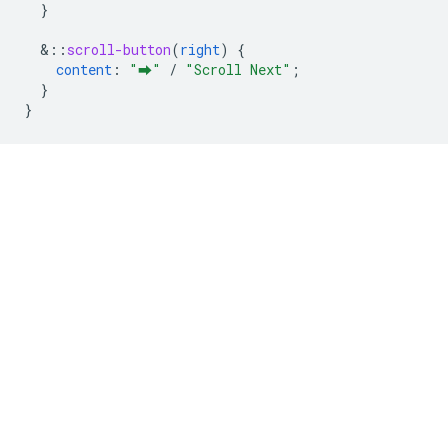
}
&
::
scroll-button
(
right
)
{
content
:
"⮕"
/
"Scroll Next"
;
}
}