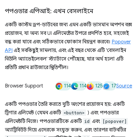
পপওভার এপিআই: এখন বেসলাইনে
একটি কাস্টম ড্রপ-ডাউনের জন্য এমন একটি ভাসমান অপশন বক্স
প্রয়োজন, যা অন্য সব UI এলিমেন্টের উপরে প্রদর্শিত হবে, সহজেই
বন্ধ করা যাবে এবং সঠিকভাবে ফোকাস নিয়ন্ত্রণ করবে।
Popover
API
এই সবকিছুই সামলায়, এবং এই বছর থেকে এটি 'বেসলাইন
নিউলি অ্যাভেইলেবল' স্ট্যাটাসে পৌঁছেছে, যার অর্থ হলো এটি
প্রতিটি প্রধান ব্রাউজারে স্থিতিশীল।
114
114
125
17
Browser Support
Source
একটি পপওভার তৈরি করতে দুটি অংশের প্রয়োজন হয়: একটি
ট্রিগার এলিমেন্ট (যেমন একটি
<button>
) এবং পপওভার
এলিমেন্টটি নিজে। পপওভারটিকে একটি
id
এবং
[popover]
অ্যাট্রিবিউট দিয়ে এদেরকে সংযুক্ত করুন, এবং তারপর বাটনটির