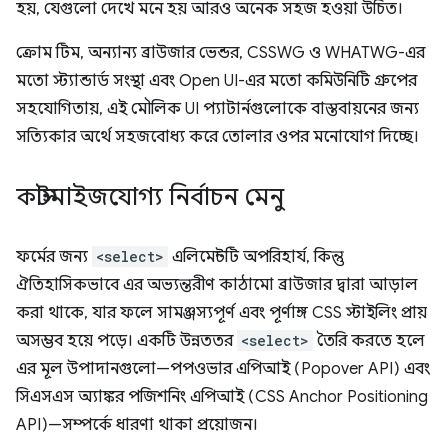
হয়, যেগুলো দেখে মনে হয় আরও অনেক সহজ হওয়া উচিত।
ক্রোম টিম, অন্যান্য ব্রাউজার ভেন্ডর, CSSWG ও WHATWG-এর
মতো স্ট্যান্ডার্ড সংস্থা এবং Open UI-এর মতো কমিউনিটি গ্রুপের
সহযোগিতায়, এই মৌলিক UI প্যাটার্নগুলোকে বাস্তবায়নের জন্য
সত্যিকার অর্থে সহজবোধ্য করে তোলার ওপর মনোযোগ দিচ্ছে।
কাস্টমাইজযোগ্য নির্বাচন মেনু
ফর্মের জন্য
<select>
এলিমেন্টটি অপরিহার্য, কিন্তু
ঐতিহাসিকভাবে এর অভ্যন্তরীণ কাঠামো ব্রাউজার দ্বারা আড়াল
করা থাকে, যার ফলে সামঞ্জস্যপূর্ণ এবং পূর্ণাঙ্গ CSS স্টাইলিং প্রায়
অসম্ভব হয়ে পড়ে। একটি উন্নততর
<select>
তৈরি করতে হলে
এর মূল উপাদানগুলো—পপওভার এপিআই (Popover API) এবং
সিএসএস অ্যাঙ্কর পজিশনিং এপিআই (CSS Anchor Positioning
API)—সম্পর্কে ধারণা থাকা প্রয়োজন।