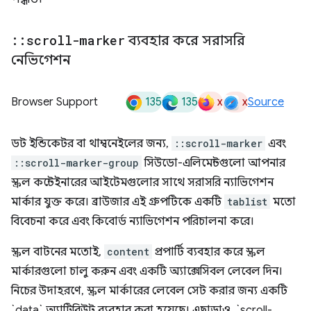
::
scroll-marker
ব্যবহার করে সরাসরি
নেভিগেশন
135
135
x
x
Browser Support
Source
ডট ইন্ডিকেটর বা থাম্বনেইলের জন্য,
::scroll-marker
এবং
::scroll-marker-group
সিউডো-এলিমেন্টগুলো আপনার
স্ক্রল কন্টেইনারের আইটেমগুলোর সাথে সরাসরি ন্যাভিগেশন
মার্কার যুক্ত করে। ব্রাউজার এই গ্রুপটিকে একটি
tablist
মতো
বিবেচনা করে এবং কিবোর্ড ন্যাভিগেশন পরিচালনা করে।
স্ক্রল বাটনের মতোই,
content
প্রপার্টি ব্যবহার করে স্ক্রল
মার্কারগুলো চালু করুন এবং একটি অ্যাক্সেসিবল লেবেল দিন।
নিচের উদাহরণে, স্ক্রল মার্কারের লেবেল সেট করার জন্য একটি
`data` অ্যাট্রিবিউট ব্যবহার করা হয়েছে। এছাড়াও, `scroll-