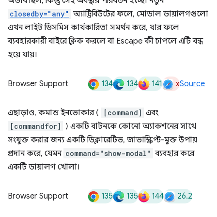
অভাব ছিল, কিন্তু সেই অবস্থার পরিবর্তন হচ্ছে। নতুন
closedby="any"
অ্যাট্রিবিউটের ফলে, মোডাল ডায়ালগগুলো
এখন লাইট ডিসমিস কার্যকারিতা সমর্থন করে, যার ফলে
ব্যবহারকারী বাইরে ক্লিক করলে বা Escape কী চাপলে এটি বন্ধ
হয়ে যায়।
134
134
141
x
Browser Support
Source
এছাড়াও, কমান্ড ইনভোকার (
[command]
এবং
[commandfor]
) একটি বাটনকে কোনো অ্যাকশনের সাথে
সংযুক্ত করার জন্য একটি ডিক্লারেটিভ, জাভাস্ক্রিপ্ট-মুক্ত উপায়
প্রদান করে, যেমন
command="show-modal"
ব্যবহার করে
একটি ডায়ালগ খোলা।
135
135
144
26.2
Browser Support