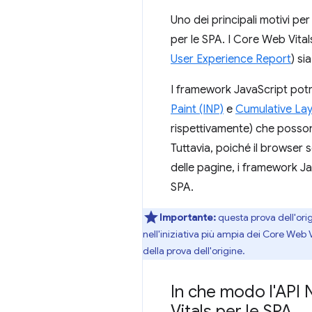
Uno dei principali motivi pe
per le SPA. I Core Web Vital
User Experience Report
) si
I framework JavaScript potr
Paint (INP)
e
Cumulative Lay
rispettivamente) che posson
Tuttavia, poiché il browser 
delle pagine, i framework Jav
SPA.
Importante:
questa prova dell'orig
nell'iniziativa più ampia dei Core Web V
della prova dell'origine.
In che modo l'API 
Vitals per le SPA