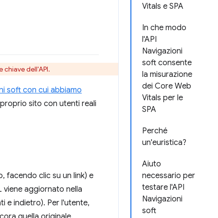
Vitals e SPA
In che modo
l'API
Navigazioni
soft consente
e chiave dell'API.
la misurazione
dei Core Web
ni soft con cui abbiamo
Vitals per le
 proprio sito con utenti reali
SPA
Perché
un'euristica?
Aiuto
 facendo clic su un link) e
necessario per
testare l'API
L viene aggiornato nella
Navigazioni
 e indietro). Per l'utente,
soft
ora quella originale.