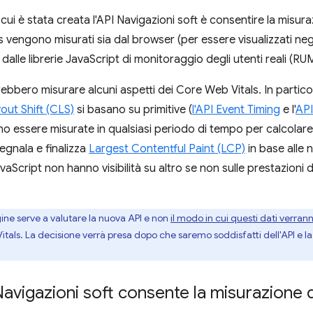
r cui è stata creata l'API Navigazioni soft è consentire la misu
s vengono misurati sia dal browser (per essere visualizzati neg
a dalle librerie JavaScript di monitoraggio degli utenti reali (RU
ebbero misurare alcuni aspetti dei Core Web Vitals. In partico
out Shift (CLS)
si basano su primitive (
l'API Event Timing
e l'
API
o essere misurate in qualsiasi periodo di tempo per calcolare
segnala e finalizza
Largest Contentful Paint (LCP)
in base alle n
aScript non hanno visibilità su altro se non sulle prestazioni di
ine serve a valutare la nuova API e non
il modo in cui questi dati verrann
itals. La decisione verrà presa dopo che saremo soddisfatti dell'API e la 
Navigazioni soft consente la misurazione