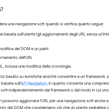
a?
idera una navigazione soft quando si verifica quanto segue:
one basata sull'utente (gli aggiornamenti degli URL senza un'in
odifica del DOM e un paint
iornamento dell'URL
, inclusa una modifica della cronologia.
io basato su euristiche anziché consentire a un framework Ja
 basata sull'
API Navigation
, in quanto consente una comprens
 soft indipendentemente dal framework o dal modo in cui uno sv
ori possono aggiornare l'URL per una navigazione soft anche s
ento del DOM che consideriamo ciò che un utente vedrebbe 