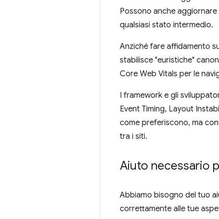
Possono anche aggiornare l'UR
qualsiasi stato intermedio.
Anziché fare affidamento sul
stabilisce "euristiche" cano
Core Web Vitals per le naviga
I framework e gli sviluppator
Event Timing, Layout Instabi
come preferiscono, ma consig
tra i siti.
Aiuto necessario pe
Abbiamo bisogno del tuo aiut
correttamente alle tue aspet