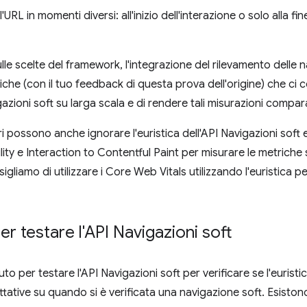
L in momenti diversi: all'inizio dell'interazione o solo alla fi
le scelte del framework, l'integrazione del rilevamento delle n
niche (con il tuo feedback di questa prova dell'origine) che ci 
zioni soft su larga scala e di rendere tali misurazioni comparab
i possono anche ignorare l'euristica dell'API Navigazioni soft e 
lity e Interaction to Contentful Paint per misurare le metriche
liamo di utilizzare i Core Web Vitals utilizzando l'euristica p
r testare l'API Navigazioni soft
o per testare l'API Navigazioni soft per verificare se l'eurist
tative su quando si è verificata una navigazione soft. Esistono 