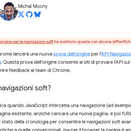
Michal Mocny
origine per le navigazioni soft
ha sostituito questa con alcune differifich
Chrome lancerà una nuova
prova dell'origine
per l'
API Navigazio
a
. Questa prova dell'origine consente ai siti di provare l'API sul
rnire feedback al team di Chrome.
avigazioni soft?
fica quando JavaScript intercetta una navigazione (ad esempio,
agina esistente, anziché caricare una nuova pagina, e poi l'UR
o stato della cronologia per consentire le navigazioni soft avanti
tiche a quelle convenzionali, ma per il browser la pagina è anc