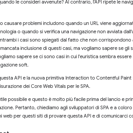
quando le consideri avvenute? Al contrario, l'API ripete le nav
to causare problemi includono quando un URL viene aggiorn
ologia o quando si verifica una navigazione non avviata dall
ntrambi i casi sono spiegati dal fatto che non corrispondono all
mancata inclusione di questi casi, ma vogliamo sapere se gli 
ogliamo sapere se ci sono casi in cui l'euristica sembra essere
gazione soft.
questa API e la nuova primitiva Interaction to Contentful Paint
misurazione dei Core Web Vitals per le SPA.
utile possibile e questo è molto più facile prima del lancio e prim
ione. Pertanto, chiediamo agli sviluppatori di SPA e a coloro 
ni web per questi siti di provare questa API e di comunicarci 