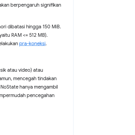
kan berpengaruh signifikan
i dibatasi hingga 150 MiB.
yaitu RAM <= 512 MB).
melakukan
pra-koneksi
.
ik atau video) atau
 Namun, mencegah tindakan
ta NoState hanya mengambil
i mempermudah pencegahan