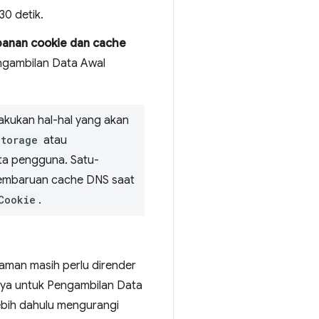
30 detik.
panan cookie dan cache
engambilan Data Awal
akukan hal-hal yang akan
Storage
atau
ta pengguna. Satu-
 pembaruan cache DNS saat
Cookie
.
laman masih perlu dirender
nya untuk Pengambilan Data
ebih dahulu mengurangi