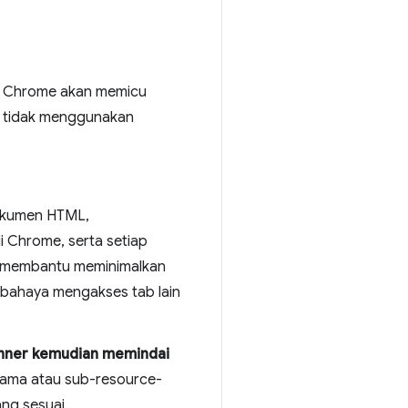
ur Chrome akan memicu
na tidak menggunakan
dokumen HTML,
i Chrome, serta setiap
ini membantu meminimalkan
erbahaya mengakses tab lain
anner kemudian memindai
tama atau sub-resource-
ang sesuai.