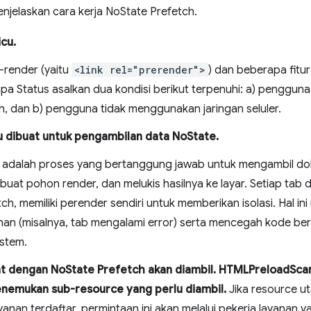
njelaskan cara kerja NoState Prefetch.
cu.
-render (yaitu
<link rel="prerender">
) dan beberapa fit
a Status asalkan dua kondisi berikut terpenuhi: a) penggu
, dan b) pengguna tidak menggunakan jaringan seluler.
 dibuat untuk pengambilan data NoState.
” adalah proses yang bertanggung jawab untuk mengambil 
at pohon render, dan melukis hasilnya ke layar. Setiap tab d
ch, memiliki perender sendiri untuk memberikan isolasi. Hal 
alahan (misalnya, tab mengalami error) serta mencegah kode b
istem.
t dengan NoState Prefetch akan diambil. HTMLPreloadSc
enemukan sub-resource yang perlu diambil.
Jika resource u
ayanan terdaftar, permintaan ini akan melalui pekerja layanan y