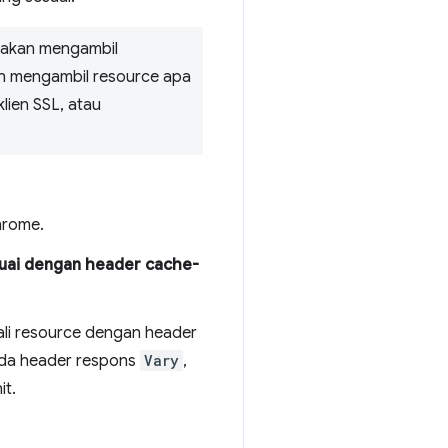
 akan mengambil
an mengambil resource apa
lien SSL, atau
hrome.
suai dengan header cache-
li resource dengan header
 ada header respons
Vary
,
it.