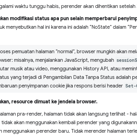
alami waktu tunggu habis, perender akan dihentikan setelah 
kan modifikasi status apa pun selain memperbarui penyim
uk menyebutkan hal ini karena ini adalah “NoState” dalam “P
 proses pemuatan halaman “normal”, browser mungkin akan mel
wser: misalnya, menjalankan JavaScript, mengubah
session
utar musik atau video, menggunakan History API, atau memin
tatus yang terjadi di Pengambilan Data Tanpa Status adalah
mbaruan penyimpanan cookie jika respons berisi header
Set-
ukan, resource dimuat ke jendela browser.
halaman pra-render, halaman tidak akan langsung terlihat - ha
r tidak akan menggunakan kembali perender yang digunakan
n menggunakan perender baru. Tidak merender halaman terl