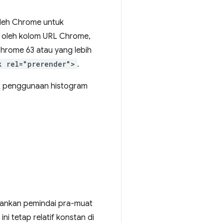
oleh Chrome untuk
n oleh kolom URL Chrome,
rome 63 atau yang lebih
k rel="prerender">
.
juk penggunaan histogram
ankan pemindai pra-muat
 tetap relatif konstan di