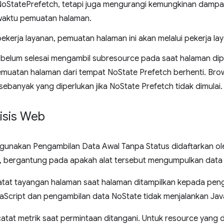
StatePrefetch, tetapi juga mengurangi kemungkinan dampa
waktu pemuatan halaman.
pekerja layanan, pemuatan halaman ini akan melalui pekerja lay
 belum selesai mengambil subresource pada saat halaman dip
emuatan halaman dari tempat NoState Prefetch berhenti. Bro
 sebanyak yang diperlukan jika NoState Prefetch tidak dimulai.
isis Web
unakan Pengambilan Data Awal Tanpa Status didaftarkan oleh
 bergantung pada apakah alat tersebut mengumpulkan data di si
encatat tayangan halaman saat halaman ditampilkan kepada peng
Script dan pengambilan data NoState tidak menjalankan Jav
encatat metrik saat permintaan ditangani. Untuk resource yang