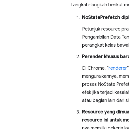
Langkah-langkah berikut me
NoStatePrefetch dipi
Petunjuk resource pra
Pengambilan Data Tanp
perangkat kelas bawah
Perender khusus baru
Di Chrome, “
renderer
menguraikannya, membu
proses NoState Prefet
efek jika terjadi kes
atau bagian lain dari s
Resource yang dimua
resource ini untuk m
nya memiliki pekerja l