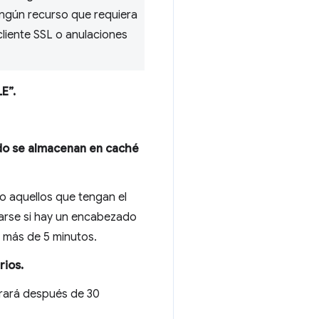
ngún recurso que requiera
cliente SSL o anulaciones
E”.
ado se almacenan en caché
o aquellos que tengan el
usarse si hay un encabezado
e más de 5 minutos.
rios.
rrará después de 30