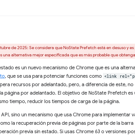
8
tubre de 2025: Se considera que NoState Prefetch está en desuso y es
s una alternativa mejor especificada que es más probable que obteng
 estado es un nuevo mecanismo de Chrome que es una alterna
eto
, que se usa para potenciar funciones como
<link rel="
era recursos por adelantado, pero, a diferencia de este, no 
la página por adelantado. El objetivo de NoState Prefetch e
ismo tiempo, reducir los tiempos de carga de la página.
 API, sino un mecanismo que usa Chrome para implementar var
 como la recuperación previa de páginas por parte de la barr
eración previa sin estado. Si usas Chrome 63 o versiones po