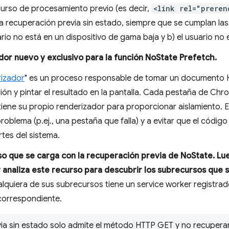
urso de procesamiento previo (es decir,
<link rel="preren
a recuperación previa sin estado, siempre que se cumplan las
ario no está en un dispositivo de gama baja y b) el usuario no 
dor nuevo y exclusivo para la función NoState Prefetch.
rizador
" es un proceso responsable de tomar un documento HT
ción y pintar el resultado en la pantalla. Cada pestaña de C
tiene su propio renderizador para proporcionar aislamiento. E
roblema (p.ej., una pestaña que falla) y a evitar que el códig
tes del sistema.
so que se carga con la recuperación previa de NoState. Lue
naliza este recurso para descubrir los subrecursos que 
alquiera de sus subrecursos tiene un service worker registrad
 correspondiente.
ia sin estado solo admite el método HTTP GET y no recupera