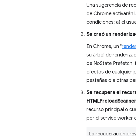
Una sugerencia de rec
de Chrome activarán l
condiciones: a) el usu
Se creó un renderiza
En Chrome, un "
rende
su árbol de renderiza
de NoState Prefetch, 
efectos de cualquier p
pestañas o a otras par
Se recupera el recur
HTMLPreloadScanner a
recurso principal o cu
por el service worker
La recuperación prev