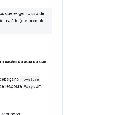
os que exigem o uso de
do usuário (por exemplo,
em cache de acordo com
 cabeçalho
no-store
 de resposta
Vary
, um
0 segundos.