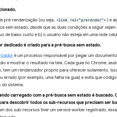
cionado.
e pré-renderização (ou seja,
<link rel="prerender">
) e 
ca sem estado, desde que as duas condições a seguir sejam a
vo de baixo custo e b) o usuário não esteja em uma rede celul
r dedicado é criado para a pré-busca sem estado.
rizador
é um processo responsável por pegar um documento H
ção e mostrar o resultado na tela. Cada guia no Chrome, as
 tem um renderizador próprio para oferecer isolamento. Isso
eu errado (por exemplo, uma falha na guia) e evita que códig
s do sistema.
sendo carregado com a pré-busca sem estado é buscado.
 para descobrir todos os sub-recursos que precisam ser b
 um dos sub-recursos tiver um service worker registrado, essa