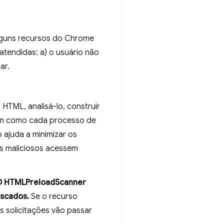
alguns recursos do Chrome
tendidas: a) o usuário não
ar.
TML, analisá-lo, construir
sim como cada processo de
 ajuda a minimizar os
os maliciosos acessem
 O HTMLPreloadScanner
uscados.
Se o recurso
s solicitações vão passar