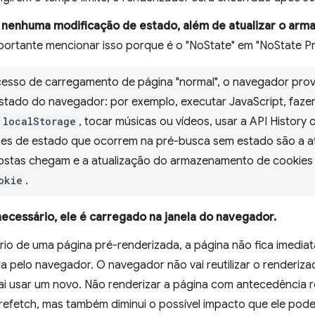
 nenhuma modificação de estado, além de atualizar o arm
portante mencionar isso porque é o "NoState" em "NoState Pr
esso de carregamento de página "normal", o navegador prova
estado do navegador: por exemplo, executar JavaScript, faz
localStorage
, tocar músicas ou vídeos, usar a API History o
ões de estado que ocorrem na pré-busca sem estado são a a
stas chegam e a atualização do armazenamento de cookies 
okie
.
ecessário, ele é carregado na janela do navegador.
io de uma página pré-renderizada, a página não fica imediata
da pelo navegador. O navegador não vai reutilizar o renderiz
ai usar um novo. Não renderizar a página com antecedência
efetch, mas também diminui o possível impacto que ele pode