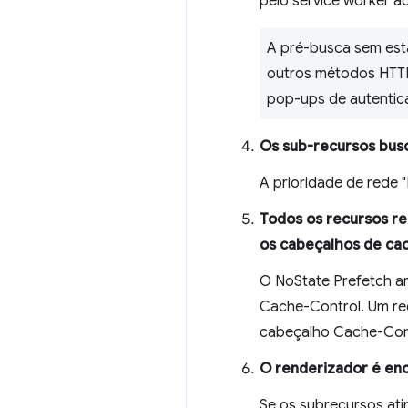
pelo service worker 
A pré-busca sem est
outros métodos HTTP.
pop-ups de autentica
Os sub-recursos busc
A prioridade de rede "
Todos os recursos r
os cabeçalhos de ca
O NoState Prefetch a
Cache-Control. Um re
cabeçalho Cache-Con
O renderizador é en
Se os subrecursos ati