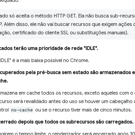
adequado.
ado só aceita o método HTTP GET. Ela não busca sub-recurs
 Além disso, ele não vai buscar recursos que exigem ações 
ção, certificado do cliente SSL ou substituições manuais).
ados terão uma prioridade de rede "IDLE".
IDLE" é a mais baixa possível no Chrome.
ecuperados pela pré-busca sem estado são armazenados 
che.
rmazena em cache todos os recursos, exceto aqueles com o
curso será revalidado antes do uso se houver um cabeçalho
trol
no-cache
ou se o recurso tiver mais de cinco minutos.
cerrado depois que todos os subrecursos são carregados.
ngirem o tempo limite, o renderizador será encerrado após 3