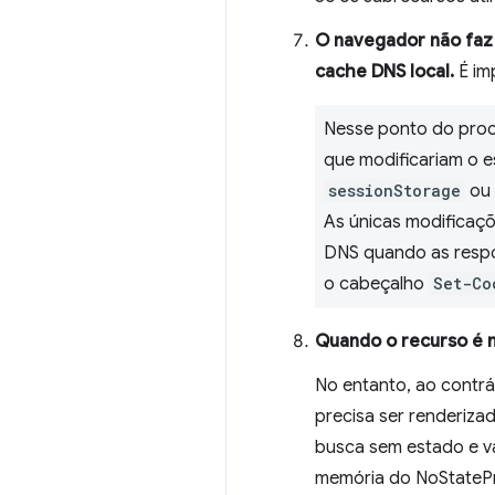
O navegador não faz
cache DNS local.
É im
Nesse ponto do proc
que modificariam o 
sessionStorage
ou
As únicas modificaç
DNS quando as respo
o cabeçalho
Set-Co
Quando o recurso é n
No entanto, ao contrár
precisa ser renderiza
busca sem estado e v
memória do NoStatePr