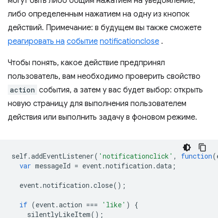
могут быть либо общим нажатием на уведомление,
либо определенным нажатием на одну из кнопок
действий. Примечание: в будущем вы также сможете
реагировать на
событие
notificationclose
.
Чтобы понять, какое действие предпринял
пользователь, вам необходимо проверить свойство
action
события, а затем у вас будет выбор: открыть
новую страницу для выполнения пользователем
действия или выполнить задачу в фоновом режиме.
self
.
addEventListener
(
'notificationclick'
,
function
(
var
messageId
=
event
.
notification
.
data
;
event
.
notification
.
close
();
if
(
event
.
action
===
'like'
)
{
silentlyLikeItem
();