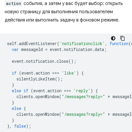
action
события, а затем у вас будет выбор: открыть
новую страницу для выполнения пользователем
действия или выполнить задачу в фоновом режиме.
self
.
addEventListener
(
'notificationclick'
,
function
(
var
messageId
=
event
.
notification
.
data
;
event
.
notification
.
close
();
if
(
event
.
action
===
'like'
)
{
silentlyLikeItem
();
}
else
if
(
event
.
action
===
'reply'
)
{
clients
.
openWindow
(
"/messages?reply="
+
messageI
}
else
{
clients
.
openWindow
(
"/messages?reply="
+
messageI
}
},
false
);