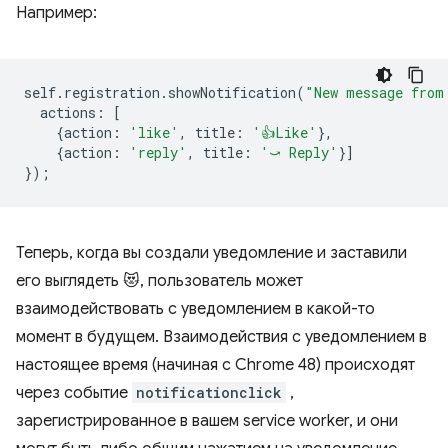
Например:
self
.
registration
.
showNotification
(
"New message from
actions
:
[
{
action
:
'like'
,
title
:
'👍Like'
},
{
action
:
'reply'
,
title
:
'⤻ Reply'
}]
});
Теперь, когда вы создали уведомление и заставили
его выглядеть 😻, пользователь может
взаимодействовать с уведомлением в какой-то
момент в будущем. Взаимодействия с уведомлением в
настоящее время (начиная с Chrome 48) происходят
через событие
notificationclick
,
зарегистрированное в вашем service worker, и они