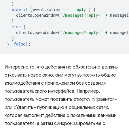
}
else
if
(
event
.
action
===
'reply'
)
{
clients
.
openWindow
(
"/messages?reply="
+
messageI
}
else
{
clients
.
openWindow
(
"/messages?reply="
+
messageI
}
},
false
);
Интересно то, что действия не обязательно должны
открывать новое окно, они могут выполнять общие
взаимодействия с приложением без создания
пользовательского интерфейса. Например,
пользователь может поставить отметку «Нравится»
или «Удалить» публикацию в социальных сетях,
которая выполнит действие с локальными данными
пользователя, а затем синхронизировать ее с