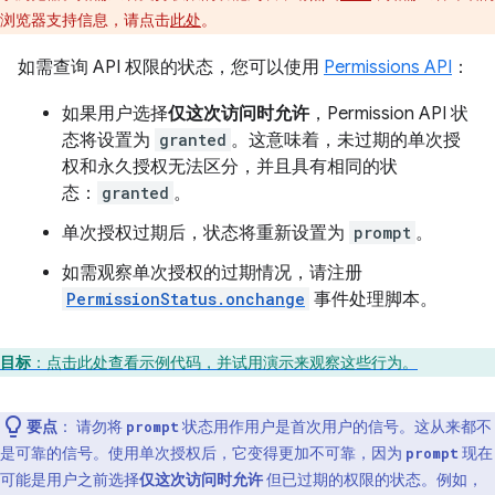
浏览器支持信息，请点击
此处
。
如需查询 API 权限的状态，您可以使用
Permissions API
：
如果用户选择
仅这次访问时允许
，Permission API 状
态将设置为
granted
。这意味着，未过期的单次授
权和永久授权无法区分，并且具有相同的状
态：
granted
。
单次授权过期后，状态将重新设置为
prompt
。
如需观察单次授权的过期情况，请注册
PermissionStatus.onchange
事件处理脚本。
目标
：点击此处查看示例代码，并试用演示来观察这些行为。
要点
： 请勿将
状态用作用户是首次用户的信号。这从来都不
prompt
是可靠的信号。使用单次授权后，它变得更加不可靠，因为
现在
prompt
可能是用户之前选择
仅这次访问时允许
但已过期的权限的状态。例如，