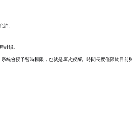
允許。
時封鎖。
，系統會授予暫時權限，也就是
單次授權
。時間長度僅限於目前