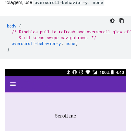
rolagem, use
overscroll-behavior-y: none
:
body
{
/* Disables pull-to-refresh and overscroll glow ef
     Still keeps swipe navigations. */
overscroll-behavior-y
:
none
;
}