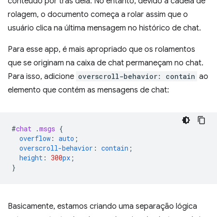
conteúdo por trás dela. No entanto, devido à cadeia de
rolagem, o documento começa a rolar assim que o
usuário clica na última mensagem no histórico de chat.
Para esse app, é mais apropriado que os rolamentos
que se originam na caixa de chat permaneçam no chat.
Para isso, adicione
overscroll-behavior: contain
ao
elemento que contém as mensagens de chat:
#
chat
.
msgs
{
overflow
:
auto
;
overscroll-behavior
:
contain
;
height
:
300
px
;
}
Basicamente, estamos criando uma separação lógica