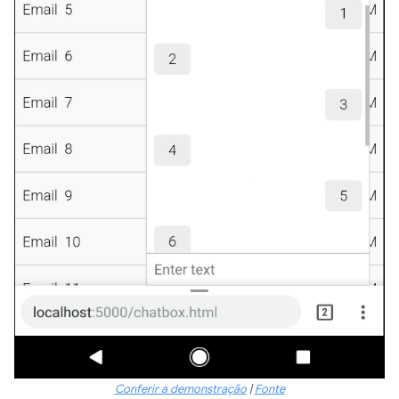
Conferir a demonstração
|
Fonte