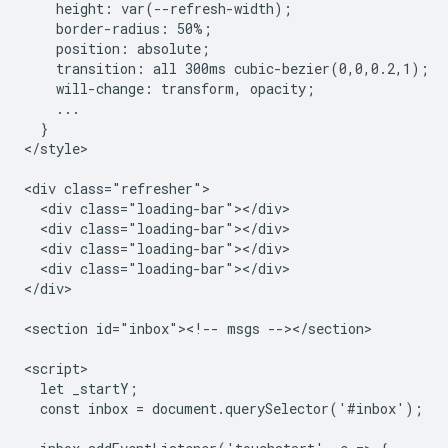
    height: var(--refresh-width);

    border-radius: 50%;

    position: absolute;

    transition: all 300ms cubic-bezier(0,0,0.2,1);

    will-change: transform, opacity;

    ...

  }

</style>

<div class="refresher">

  <div class="loading-bar"></div>

  <div class="loading-bar"></div>

  <div class="loading-bar"></div>

  <div class="loading-bar"></div>

</div>

<section id="inbox"><!-- msgs --></section>

<script>

  let _startY;

  const inbox = document.querySelector('#inbox');
