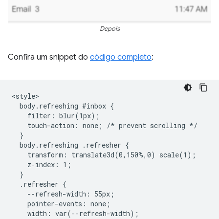
Depois
Confira um snippet do
código completo
:
<style>

  body.refreshing #inbox {

    filter: blur(1px);

    touch-action: none; /* prevent scrolling */

  }

  body.refreshing .refresher {

    transform: translate3d(0,150%,0) scale(1);

    z-index: 1;

  }

  .refresher {

    --refresh-width: 55px;

    pointer-events: none;

    width: var(--refresh-width);
