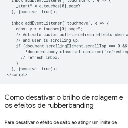
  inbox.addEventListener('touchstart', e => {

    _startY = e.touches[0].pageY;

  }, {passive: true});

  inbox.addEventListener('touchmove', e => {

    const y = e.touches[0].pageY;

    // Activate custom pull-to-refresh effects when a
    // and user is scrolling up.

    if (document.scrollingElement.scrollTop === 0 &&
        !document.body.classList.contains('refreshing
      // refresh inbox.

    }

  }, {passive: true});

Como desativar o brilho de rolagem e
os efeitos de rubberbanding
Para desativar o efeito de salto ao atingir um limite de