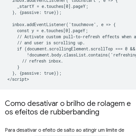
  inbox.addEventListener('touchstart', e => {

    _startY = e.touches[0].pageY;

  }, {passive: true});

  inbox.addEventListener('touchmove', e => {

    const y = e.touches[0].pageY;

    // Activate custom pull-to-refresh effects when a
    // and user is scrolling up.

    if (document.scrollingElement.scrollTop === 0 &&
        !document.body.classList.contains('refreshing
      // refresh inbox.

    }

  }, {passive: true});

Como desativar o brilho de rolagem e
os efeitos de rubberbanding
Para desativar o efeito de salto ao atingir um limite de