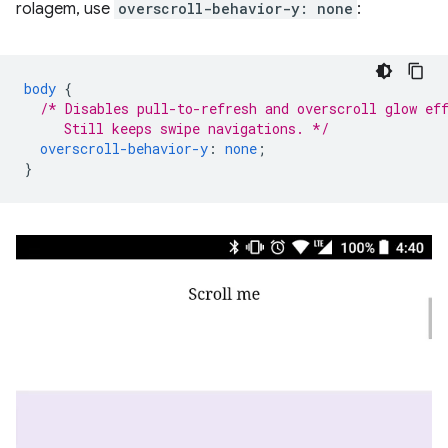
rolagem, use
overscroll-behavior-y: none
:
body
{
/* Disables pull-to-refresh and overscroll glow ef
     Still keeps swipe navigations. */
overscroll-behavior-y
:
none
;
}