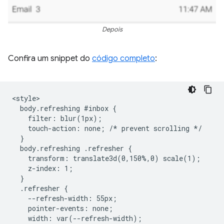
Depois
Confira um snippet do
código completo
:
<style>

  body.refreshing #inbox {

    filter: blur(1px);

    touch-action: none; /* prevent scrolling */

  }

  body.refreshing .refresher {

    transform: translate3d(0,150%,0) scale(1);

    z-index: 1;

  }

  .refresher {

    --refresh-width: 55px;

    pointer-events: none;

    width: var(--refresh-width);
