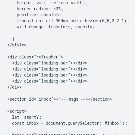
    height: var(--refresh-width);

    border-radius: 50%;

    position: absolute;

    transition: all 300ms cubic-bezier(0,0,0.2,1);

    will-change: transform, opacity;

    ...

  }

</style>

<div class="refresher">

  <div class="loading-bar"></div>

  <div class="loading-bar"></div>

  <div class="loading-bar"></div>

  <div class="loading-bar"></div>

</div>

<section id="inbox"><!-- msgs --></section>

<script>

  let _startY;

  const inbox = document.querySelector('#inbox');
