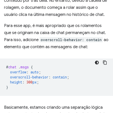
conteúdo por trás dela. No entanto, devido à cadeia de
rolagem, o documento começa a rolar assim que o
usuário clica na última mensagem no histórico de chat.
Para esse app, é mais apropriado que os rolamentos
que se originam na caixa de chat permaneçam no chat.
Para isso, adicione
overscroll-behavior: contain
ao
elemento que contém as mensagens de chat:
#
chat
.
msgs
{
overflow
:
auto
;
overscroll-behavior
:
contain
;
height
:
300
px
;
}
Basicamente, estamos criando uma separação lógica