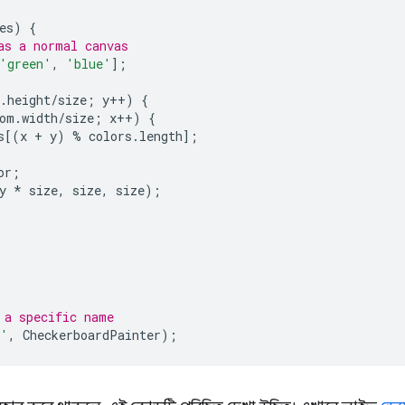
es
)
{
as a normal canvas
'green'
,
'blue'
];
.
height
/
size
;
y
++
)
{
om
.
width
/
size
;
x
++
)
{
s
[(
x
+
y
)
%
colors
.
length
];
or
;
y
*
size
,
size
,
size
);
 a specific name
d'
,
CheckerboardPainter
);