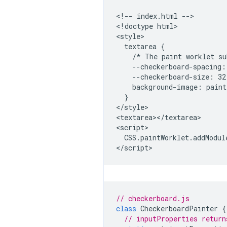
<!-- index.html -->

<!doctype html>

<style>

  textarea {

    /* The paint worklet su
    --checkerboard-spacing: 
    --checkerboard-size: 32;
    background-image: paint
  }

</style>

<textarea></textarea>

<script>

  CSS.paintWorklet.addModul
// checkerboard.js
class
CheckerboardPainter
{
// inputProperties return