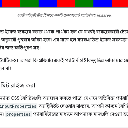
একটি পটভূমি চিত্র হিসাবে একটি চেকারবোর্ড প্যাটার্ন সহ Textarea.
ন্ড ইমেজ ব্যবহার করার থেকে পার্থক্য হল যে যখনই ব্যবহারকারী টেক্
া অনুযায়ী পুনরায় আঁকা হবে। এর মানে হল ব্যাকগ্রাউন্ড ইমেজ সবসময
লির জন্য ক্ষতিপূরণ সহ।
 স্ট্যাটিকও। আমরা কি প্রতিবার একই প্যাটার্ন চাই কিন্তু ভিন্ন আকারের 
হল না!
রামিটারাইজ করা
ন্যান্য CSS বৈশিষ্ট্যগুলি অ্যাক্সেস করতে পারে, যেখানে অতিরিক্ত প্যার
inputProperties
অ্যাট্রিবিউট দেওয়ার মাধ্যমে, আপনি কাস্টম বৈশিষ
েন।
properties
প্যারামিটারের মাধ্যমে আপনাকে মানগুলি দেওয়া হব