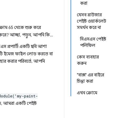
করা
যেসব ব্রাউজার
পেইন্ট ওয়ার্কলেট
ক্রোম 65 থেকে শুরু করে
সমর্থন করে না
রে? আচ্ছা, পড়ুন, আপনি কি...
সিএসএস পেইন্ট
পলিফিল
স প্রপার্টি একটি ছবি আশা
টি ইমেজ ফাইল লোড করতে বা
কেস ব্যবহার
হার করার পরিবর্তে, আপনি
করুন
"বাক্স" এর বাইরে
চিন্তা করা
এখন ক্রোমে
Module('my-paint-
, আমরা একটি পেইন্ট