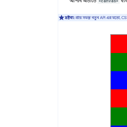
আপনি অতীতে
<canvas>
ব্য
দ্রষ্টব্য:
প্রায় সমস্ত নতুন API এর মতো, CSS