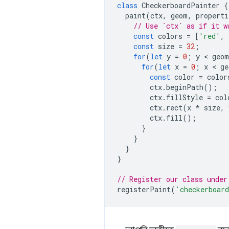
class
CheckerboardPainter
{
paint
(
ctx
,
geom
,
properti
// Use `ctx` as if it w
const
colors
=
[
'red'
,
const
size
=
32
;
for
(
let
y
=
0
;
y
 < 
geom
for
(
let
x
=
0
;
x
 < 
ge
const
color
=
color
ctx
.
beginPath
();
ctx
.
fillStyle
=
col
ctx
.
rect
(
x
*
size
,
ctx
.
fill
();
}
}
}
}
// Register our class under
registerPaint
(
'checkerboar