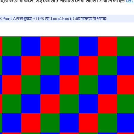
বহার করে থাকলে, এই কোডটি পরিচিত দেখা উচিত। এখানে লাইভ
ডে
 Paint API শুধুমাত্র HTTPS (বা
) এর মাধ্যমে উপলব্ধ।
localhost