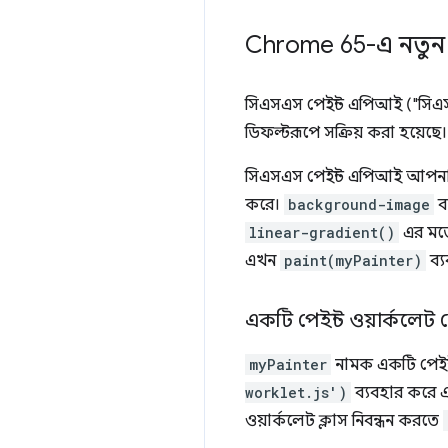
Chrome 65-এ নতুন স
সিএসএস পেইন্ট এপিআই ("সিএসএস
ডিফল্টরূপে সক্রিয় করা হয়ে
সিএসএস পেইন্ট এপিআই আপনাকে
করে।
background-image
ব
linear-gradient()
এর মতো
এখন
paint(myPainter)
ব্
একটি পেইন্ট ওয়ার্কলেট 
myPainter
নামক একটি পেইন্
worklet.js')
ব্যবহার করে 
ওয়ার্কলেট ক্লাস নিবন্ধন করতে