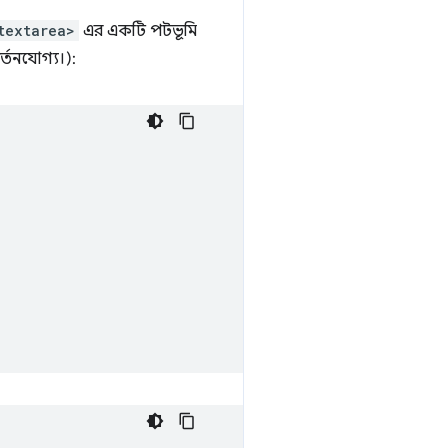
textarea>
এর একটি পটভূমি
্তনযোগ্য।):