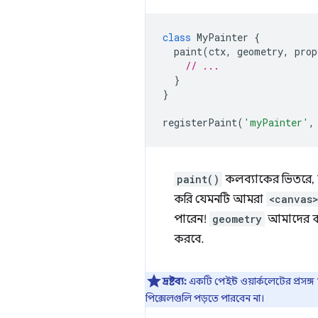
class
MyPainter
{
paint
(
ctx
,
geometry
,
prop
// ...
}
}
registerPaint
(
'myPainter'
,
paint()
কলব্যাকের ভিতরে
করি যেমনটি আমরা
<canvas
পারেন!
geometry
আমাদের ক্য
করবে.
দ্রষ্টব্য:
একটি পেইন্ট ওয়ার্কলেটের প্রসঙ
পিক্সেলগুলি পড়তে পারবেন না।