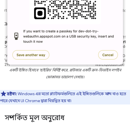
একটি ইঙ্গিত হিসাবে 'হাইব্রিড' নির্দিষ্ট করে, ব্রাউজার একটি ক্রস-ডিভাইস লগইন
ফোকাসড ডায়ালগ দেখায়।
দ্রষ্টব্য:
Windows এর মতো প্ল্যাটফর্মগুলিতে এই ইঙ্গিতগুলিকে সম্মান নাও হতে
পারে যেখানে UI Chrome দ্বারা নিয়ন্ত্রিত হয় না৷
সম্পর্কিত মূল অনুরোধ