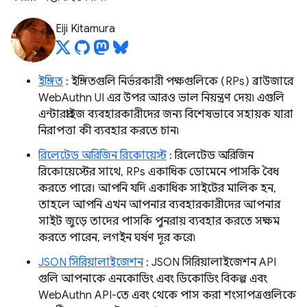
Eiji Kitamura
ইঙ্গিত
: ইঙ্গিতগুলি নির্ভরকারী পক্ষগুলিকে (RPs) ব্রাউজারে
WebAuthn UI এর উপর আরও ভাল নিয়ন্ত্রণ দেয়৷ এগুলি
এন্টারপ্রাইজ ব্যবহারকারীদের জন্য বিশেষভাবে সহায়ক যারা
নিরাপত্তা কী ব্যবহার করতে চান৷
রিলেটেড অরিজিন রিকোয়েস্ট
: রিলেটেড অরিজিন
রিকোয়েস্টের সাথে, RPs একাধিক ডোমেনে পাসকি বৈধ
করতে পারে। আপনি যদি একাধিক সাইটের মালিক হন,
তাহলে আপনি এখন আপনার ব্যবহারকারীদের আপনার
সাইট জুড়ে তাদের পাসকি পুনরায় ব্যবহার করতে সক্ষম
করতে পারেন, লগইন ঘর্ষণ দূর করে৷
JSON সিরিয়ালাইজেশন
: JSON সিরিয়ালাইজেশন API
গুলি আপনাকে এনকোডিং এবং ডিকোডিং বিকল্প এবং
WebAuthn API-তে এবং থেকে পাস করা শংসাপত্রগুলিকে