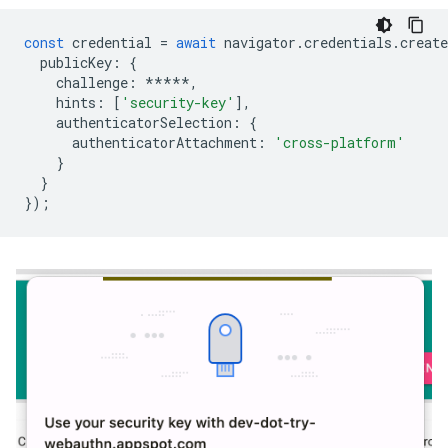
const
credential
=
await
navigator
.
credentials
.
create
publicKey
:
{
challenge
:
*****
,
hints
:
[
'security-key'
],
authenticatorSelection
:
{
authenticatorAttachment
:
'cross-platform'
}
}
});