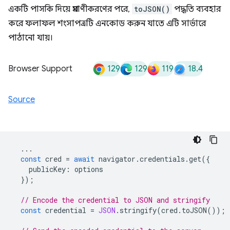
একটি পাসকি দিয়ে প্রমাণীকরণের পরে,
toJSON()
পদ্ধতি ব্যবহার
করে ফলাফল শংসাপত্রটি এনকোড করুন যাতে এটি সার্ভারে
পাঠানো যায়।
129
129
119
18.4
Browser Support
Source
...
const
cred
=
await
navigator
.
credentials
.
get
({
publicKey
:
options
});
// Encode the credential to JSON and stringify
const
credential
=
JSON
.
stringify
(
cred
.
toJSON
());