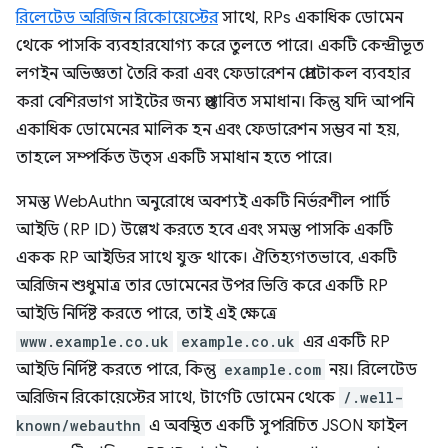
রিলেটেড অরিজিন রিকোয়েস্টের
সাথে, RPs একাধিক ডোমেন
থেকে পাসকি ব্যবহারযোগ্য করে তুলতে পারে। একটি কেন্দ্রীভূত
লগইন অভিজ্ঞতা তৈরি করা এবং ফেডারেশন প্রোটোকল ব্যবহার
করা বেশিরভাগ সাইটের জন্য প্রস্তাবিত সমাধান। কিন্তু যদি আপনি
একাধিক ডোমেনের মালিক হন এবং ফেডারেশন সম্ভব না হয়,
তাহলে সম্পর্কিত উত্স একটি সমাধান হতে পারে।
সমস্ত WebAuthn অনুরোধে অবশ্যই একটি নির্ভরশীল পার্টি
আইডি (RP ID) উল্লেখ করতে হবে এবং সমস্ত পাসকি একটি
একক RP আইডির সাথে যুক্ত থাকে। ঐতিহ্যগতভাবে, একটি
অরিজিন শুধুমাত্র তার ডোমেনের উপর ভিত্তি করে একটি RP
আইডি নির্দিষ্ট করতে পারে, তাই এই ক্ষেত্রে
www.example.co.uk
example.co.uk
এর একটি RP
আইডি নির্দিষ্ট করতে পারে, কিন্তু
example.com
নয়। রিলেটেড
অরিজিন রিকোয়েস্টের সাথে, টার্গেট ডোমেন থেকে
/.well-
known/webauthn
এ অবস্থিত একটি সুপরিচিত JSON ফাইল