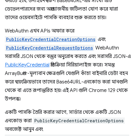
করতে হবে, উদাহরণস্বরূপ Base64URL-এর সাথে। এটি
ডেভেলপারদের জন্য অপ্রয়োজনীয় জটিলতা যোগ করে যারা
তাদের ওয়েবসাইটে পাসকি ব্যবহার শুরু করতে চায়।
WebAuthn এখন APIs অফার করে
PublicKeyCredentialCreationOptions
এবং
PublicKeyCredentialRequestOptions
WebAuthn
সরাসরি JSON থেকে বস্তুর অনুরোধ করতে এবং সরাসরি JSON-এ
PublicKeyCredential
প্রতিক্রিয়া সিরিয়ালাইজ করে। সমস্ত
ArrayBuffer-মূল্যবান ক্ষেত্রগুলি যেগুলি কাঁচা বাইনারি ডেটা বহন
করে স্বয়ংক্রিয়ভাবে তাদের Base64URL-এনকোড করা মানগুলি
থেকে বা এতে রূপান্তরিত হয়৷ এই API গুলি Chrome 129 থেকে
উপলব্ধ৷
একটি পাসকি তৈরি করার আগে, সার্ভার থেকে একটি JSON
এনকোড করা
PublicKeyCredentialCreationOptions
অবজেক্ট আনুন এবং