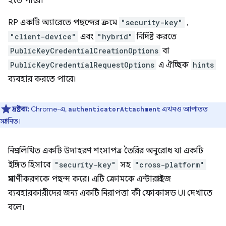
হতে পারে।
RP একটি অ্যারেতে পছন্দের ক্রমে
"security-key"
,
"client-device"
এবং
"hybrid"
নির্দিষ্ট করতে
PublicKeyCredentialCreationOptions
বা
PublicKeyCredentialRequestOptions
এ ঐচ্ছিক
hints
ব্যবহার করতে পারে।
দ্রষ্টব্য:
Chrome-এ,
এখনও আপাতত
authenticatorAttachment
সম্মানিত।
নিম্নলিখিত একটি উদাহরণ শংসাপত্র তৈরির অনুরোধ যা একটি
ইঙ্গিত হিসাবে
"security-key"
সহ
"cross-platform"
প্রমাণীকরণকে পছন্দ করে। এটি ক্রোমকে এন্টারপ্রাইজ
ব্যবহারকারীদের জন্য একটি নিরাপত্তা কী ফোকাসড UI দেখাতে
বলে৷