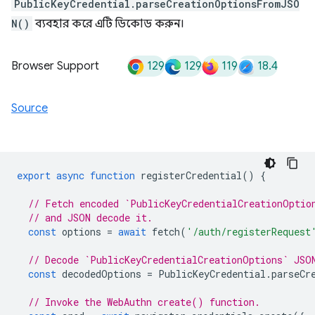
PublicKeyCredential.parseCreationOptionsFromJSO
N()
ব্যবহার করে এটি ডিকোড করুন।
129
129
119
18.4
Browser Support
Source
export
async
function
registerCredential
()
{
// Fetch encoded `PublicKeyCredentialCreationOptio
// and JSON decode it.
const
options
=
await
fetch
(
'/auth/registerRequest
// Decode `PublicKeyCredentialCreationOptions` JSO
const
decodedOptions
=
PublicKeyCredential
.
parseCr
// Invoke the WebAuthn create() function.