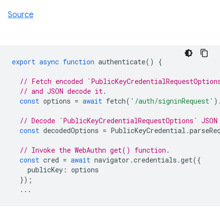
Source
export
async
function
authenticate
()
{
// Fetch encoded `PublicKeyCredentialRequestOption
// and JSON decode it.
const
options
=
await
fetch
(
'/auth/signinRequest'
)
// Decode `PublicKeyCredentialRequestOptions` JSON
const
decodedOptions
=
PublicKeyCredential
.
parseRe
// Invoke the WebAuthn get() function.
const
cred
=
await
navigator
.
credentials
.
get
({
publicKey
:
options
});
...