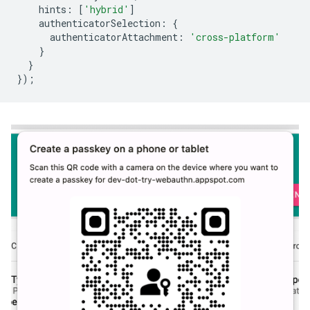
hints
:
[
'hybrid'
]
authenticatorSelection
:
{
authenticatorAttachment
:
'cross-platform'
}
}
});