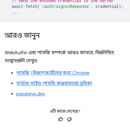
// Send the encoded credential to the server
await
fetch
(
`/auth/signinResponse`
,
credential
);
...
আরও জানুন
WebAuthn এবং পাসকি সম্পর্কে আরও জানতে, নিম্নলিখিত
সংস্থানগুলি দেখুন:
পাসকি | বিকাশকারীদের জন্য Chrome
সার্ভার-সাইড পাসকি বাস্তবায়নের ভূমিকা
passkeys.dev
এটি কাজে লেগেছে?