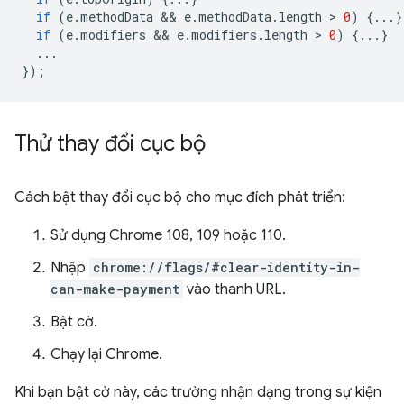
if
(
e
.
methodData
 && 
e
.
methodData
.
length
 > 
0
)
{...}
if
(
e
.
modifiers
 && 
e
.
modifiers
.
length
 > 
0
)
{...}
...
});
Thử thay đổi cục bộ
Cách bật thay đổi cục bộ cho mục đích phát triển:
Sử dụng Chrome 108, 109 hoặc 110.
Nhập
chrome://flags/#clear-identity-in-
can-make-payment
vào thanh URL.
Bật cờ.
Chạy lại Chrome.
Khi bạn bật cờ này, các trường nhận dạng trong sự kiện