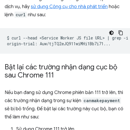
dịch vụ, hãy
sử dụng Công cụ cho nhà phát triển
hoặc
lệnh
curl
như sau:
$
curl
--head
<Service
Worker
JS
file
URL>
|
grep
-i
origin-trial:
Bật lại các trường nhận dạng cục bộ
sau Chrome 111
Nếu bạn đang sử dụng Chrome phiên bản 111 trở lên, thì
các trường nhận dạng trong sự kiện
canmakepayment
sẽ bị bỏ trống. Để bật lại các trường này cục bộ, bạn có
thể làm như sau:
Sử dụng Chrome 111 trở lên.