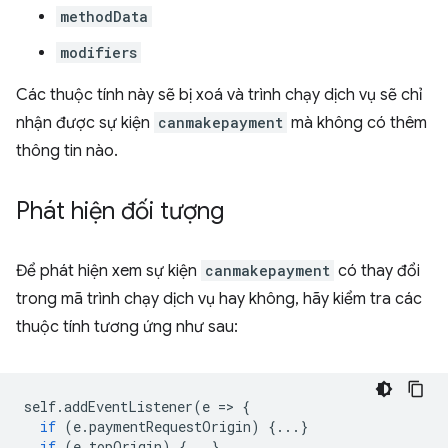
methodData
modifiers
Các thuộc tính này sẽ bị xoá và trình chạy dịch vụ sẽ chỉ
nhận được sự kiện
canmakepayment
mà không có thêm
thông tin nào.
Phát hiện đối tượng
Để phát hiện xem sự kiện
canmakepayment
có thay đổi
trong mã trình chạy dịch vụ hay không, hãy kiểm tra các
thuộc tính tương ứng như sau:
self
.
addEventListener
(
e
=
>
{
if
(
e
.
paymentRequestOrigin
)
{...}
if
(
e
.
topOrigin
)
{...}