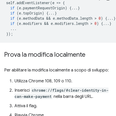
self
.
addEventListener
(
e
=
>
{
if
(
e
.
paymentRequestOrigin
)
{...}
if
(
e
.
topOrigin
)
{...}
if
(
e
.
methodData
 && 
e
.
methodData
.
length
 > 
0
)
{...}
if
(
e
.
modifiers
 && 
e
.
modifiers
.
length
 > 
0
)
{...}
...
});
Prova la modifica localmente
Per abilitare la modifica localmente a scopo di sviluppo:
Utilizza Chrome 108, 109 o 110.
Inserisci
chrome://flags/#clear-identity-in-
can-make-payment
nella barra degli URL.
Attiva il flag.
Riavvia Chrome.