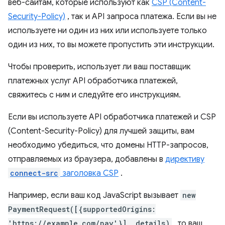
веб-сайтам, которые используют как
CSP (Content-
Security-Policy)
, так и API запроса платежа. Если вы не
используете ни один из них или используете только
один из них, то вы можете пропустить эти инструкции.
Чтобы проверить, использует ли ваш поставщик
платежных услуг API обработчика платежей,
свяжитесь с ним и следуйте его инструкциям.
Если вы используете API обработчика платежей и CSP
(Content-Security-Policy) для лучшей защиты, вам
необходимо убедиться, что домены HTTP-запросов,
отправляемых из браузера, добавлены в
директиву
connect-src
заголовка CSP
.
Например, если ваш код JavaScript вызывает
new
PaymentRequest([{supportedOrigins:
'https://example.com/pay'}], details)
, то ваш