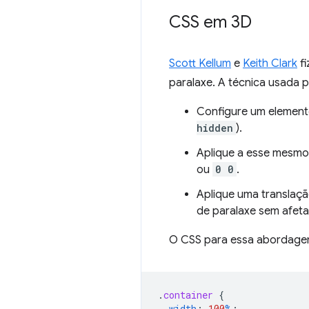
CSS em 3D
Scott Kellum
e
Keith Clark
fi
paralaxe. A técnica usada p
Configure um element
hidden
).
Aplique a esse mesmo
ou
0 0
.
Aplique uma translaçã
de paralaxe sem afeta
O CSS para essa abordagem
.
container
{
width
:
100
%
;