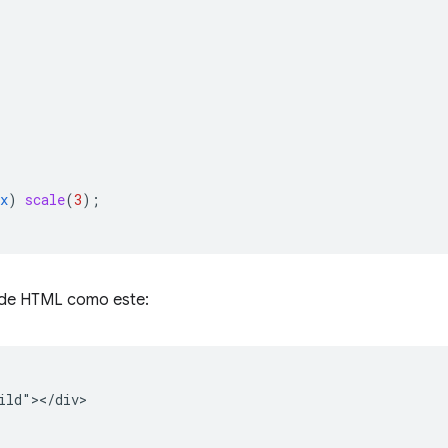
x
)
scale
(
3
);
 de HTML como este:
ild"></div>
