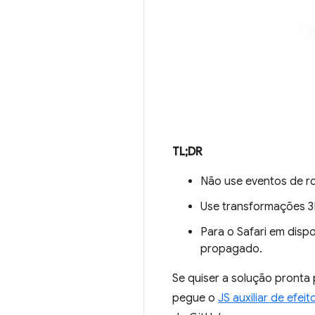
TL;DR
Não use eventos de 
Use transformações 3D
Para o Safari em disp
propagado.
Se quiser a solução pronta
pegue o
JS auxiliar de efei