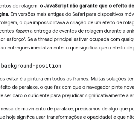
entos de rolagem:
o JavaScript não garante que o efeito 
gina
. Em versões mais antigas do Safari para dispositivos mó
 rolagem, o que impossibilitava a criação de um efeito de ro
ecentes
fazem
a entrega de eventos de rolagem durante a an
r esforço". Se a thread principal estiver ocupada com qualq
ão entregues imediatamente, o que significa que o efeito de 
o
background-position
s evitar é a pintura em todos os frames. Muitas soluções t
feito de paralaxe, o que faz com que o navegador pinte nov
de ser caro o suficiente para prejudicar significativamente a 
omessa de movimento de paralaxe, precisamos de algo que p
ue hoje significa usar transformações e opacidade) e que n