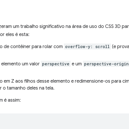
zeram um trabalho significativo na área de uso do CSS 3D pa
or eles é esta:
o de contêiner para rolar com
overflow-y: scroll
(e prov
 elemento um valor
perspective
e um
perspective-origin
o em Z aos filhos desse elemento e redimensione-os para c
r o tamanho deles na tela.
 é assim: