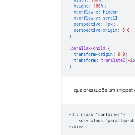
height
:
100
%
;
overflow-x
:
hidden
;
overflow-y
:
scroll
;
perspective
:
1
px
;
perspective-origin
:
0
0
;
}
.
parallax-child
{
transform-origin
:
0
0
;
transform
:
translateZ
(
-2
p
}
que pressupõe um snippet
<div class="container">

    <div class="parallax-ch