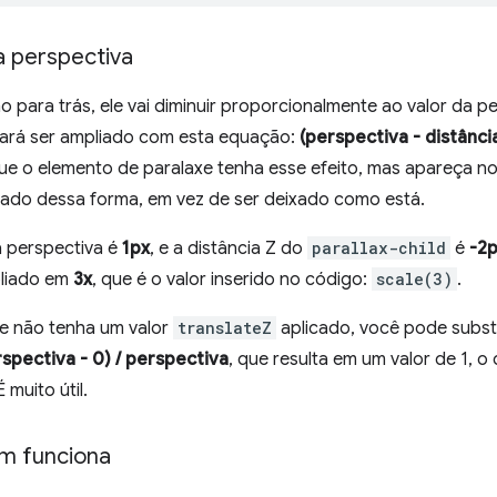
 a perspectiva
o para trás, ele vai diminuir proporcionalmente ao valor da pe
isará ser ampliado com esta equação:
(perspectiva - distânci
e o elemento de paralaxe tenha esse efeito, mas apareça n
liado dessa forma, em vez de ser deixado como está.
a perspectiva é
1px
, e a distância Z do
parallax-child
é
-2
pliado em
3x
, que é o valor inserido no código:
scale(3)
.
e não tenha um valor
translateZ
aplicado, você pode substit
rspectiva - 0) / perspectiva
, que resulta em um valor de 1, o 
muito útil.
m funciona