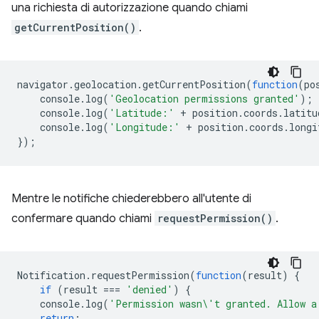
una richiesta di autorizzazione quando chiami
getCurrentPosition()
.
navigator
.
geolocation
.
getCurrentPosition
(
function
(
po
console
.
log
(
'Geolocation permissions granted'
);
console
.
log
(
'Latitude:'
+
position
.
coords
.
latitu
console
.
log
(
'Longitude:'
+
position
.
coords
.
longi
});
Mentre le notifiche chiederebbero all'utente di
confermare quando chiami
requestPermission()
.
Notification
.
requestPermission
(
function
(
result
)
{
if
(
result
===
'denied'
)
{
console
.
log
(
'Permission wasn\'t granted. Allow a
return
;